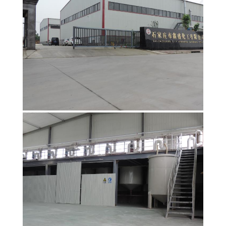
NOUS
VISITE
DE
L'USINE
CONTRÔLE
DE
LA
QUALITÉ
NOUS
CONTACTER