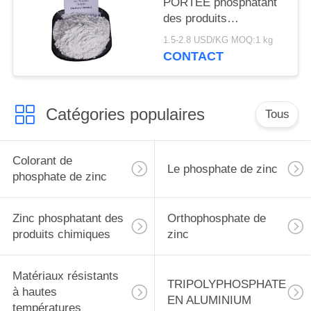
PORTÉE phosphatant
des produits
chimiques, inhibiteur
1.5-2.8 USD/KG MOQ:1 kg
de corrosion de
CONTACT
phosphate de zinc
Catégories populaires
Tous
Colorant de
Le phosphate de zinc
phosphate de zinc
Zinc phosphatant des
Orthophosphate de
produits chimiques
zinc
Matériaux résistants
TRIPOLYPHOSPHATE
à hautes
EN ALUMINIUM
températures