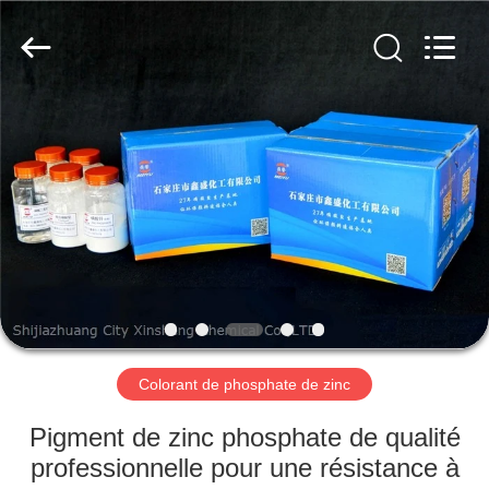
xinsheng
chemical
co.,ltd.
All
Rights
Reserved.
Developed
by
À
ECER
LA
MAISON
PRODUITS
VIDÉOS
À
Colorant de phosphate de zinc
PROPOS
Pigment de zinc phosphate de qualité
DE
professionnelle pour une résistance à