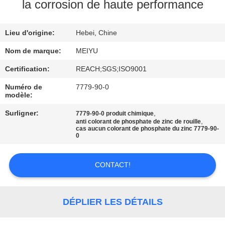
NOUS
la corrosion de haute performance
Lieu d'origine:
Hebei, Chine
VISITE
DE
Nom de marque:
MEIYU
L'USINE
Certification:
REACH;SGS;ISO9001
Numéro de
7779-90-0
modèle:
CONTRÔLE
Surligner:
,
7779-90-0 produit chimique
DE
,
anti colorant de phosphate de zinc de rouille
cas aucun colorant de phosphate du zinc 7779-90-
LA
0
QUALITÉ
CONTACT!
NOUS
CONTACTER
DÉPLIER LES DÉTAILS