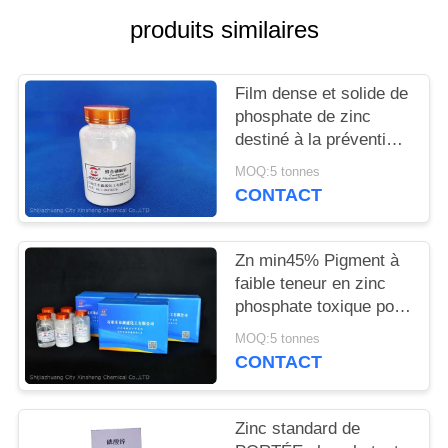
DEMANDEZ
produits similaires
UN
DEVIS
Film dense et solide de
phosphate de zinc
PLAN
destiné à la prévention
de la corrosion des
DU
MOQ:5 tonnes
métaux et au
CONTACT
SITE
retardement des
flammes
Zn min45% Pigment à
PRIVACY
faible teneur en zinc
POLICY
phosphate toxique pour
des solutions
MOQ:5 tonnes
anticorrosion
CONTACT
respectueuses de
l'environnement
Zinc standard de