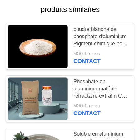
DEMANDEZ
produits similaires
UN
DEVIS
poudre blanche de
phosphate d'aluminium
PLAN
Pigment chimique pour
la passivation et la
DU
MOQ:1 tonnes
formation complexe de
CONTACT
SITE
la surface des métaux
Phosphate en
PRIVACY
aluminium matériel
POLICY
réfractaire extrafin Cas
7784-30-7 de reliure
MOQ:1 tonnes
CONTACT
Soluble en aluminium