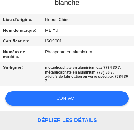
NOUS
blanche
Lieu d'origine:
Hebei, Chine
VISITE
DE
Nom de marque:
MEIYU
L'USINE
Certification:
ISO9001
Numéro de
Phospahte en aluminium
modèle:
CONTRÔLE
Surligner:
,
métaphosphate en aluminium cas 7784 30 7
DE
,
métaphosphate en aluminium 7784 30 7
additifs de fabrication en verre spéciaux 7784 30
LA
7
QUALITÉ
CONTACT!
NOUS
CONTACTER
DÉPLIER LES DÉTAILS