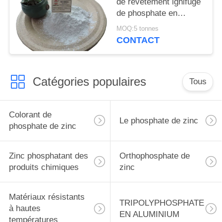
de revêtement ignifuge
de phosphate en
matériel résistant à la
MOQ:5 tonnes
chaleur Cas 7784-30-7
CONTACT
d'acide nitrique
Catégories populaires
Tous
Colorant de
Le phosphate de zinc
phosphate de zinc
Zinc phosphatant des
Orthophosphate de
produits chimiques
zinc
Matériaux résistants
TRIPOLYPHOSPHATE
à hautes
EN ALUMINIUM
températures