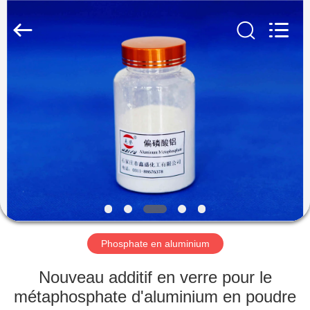
chemical
co.,ltd.
All
Rights
Reserved.
Developed
by
ECER
À
LA
MAISON
PRODUITS
VIDÉOS
À
Phosphate en aluminium
PROPOS
Nouveau additif en verre pour le
DE
métaphosphate d'aluminium en poudre