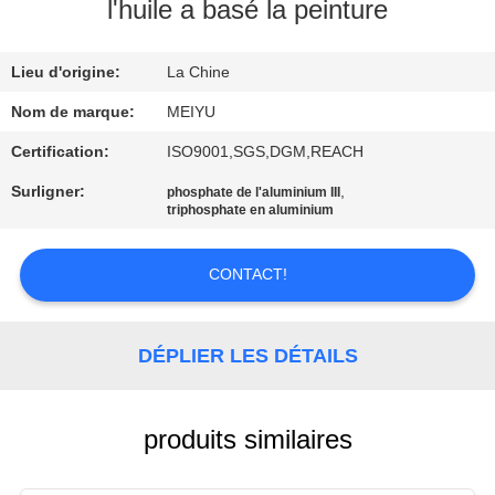
NOUS
l'huile a basé la peinture
Lieu d'origine:
La Chine
VISITE
DE
Nom de marque:
MEIYU
L'USINE
Certification:
ISO9001,SGS,DGM,REACH
Surligner:
,
phosphate de l'aluminium III
triphosphate en aluminium
CONTRÔLE
DE
CONTACT!
LA
QUALITÉ
DÉPLIER LES DÉTAILS
NOUS
CONTACTER
produits similaires