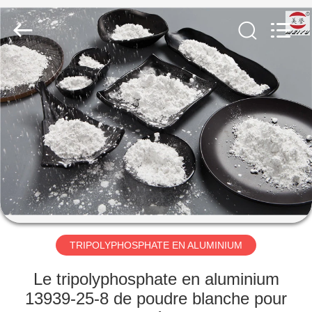
chemical
co.,ltd.
All
Rights
Reserved.
Developed
by
ECER
À
LA
MAISON
PRODUITS
VIDÉOS
À
TRIPOLYPHOSPHATE EN ALUMINIUM
PROPOS
Le tripolyphosphate en aluminium
DE
13939-25-8 de poudre blanche pour