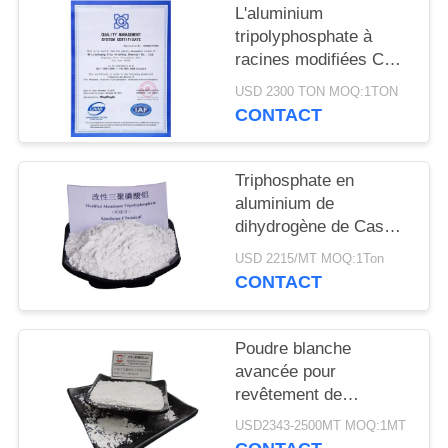
DEMANDEZ
L'aluminium
tripolyphosphate à
UN
racines modifiées CAS
DEVIS
13939-25-8 pour
USD 2300 TON MOQ:1TON
l'adhésion au
CONTACT
revêtement
PLAN
DU
Triphosphate en
SITE
aluminium de
dihydrogène de Cas
13939-25-8 industriel
USD 2215/MT MOQ:1Ton
PRIVACY
de catégorie
CONTACT
POLICY
Poudre blanche
avancée pour
revêtement de
matériaux
USD2343-2500MT MOQ:1MT
Tripolyphosphate