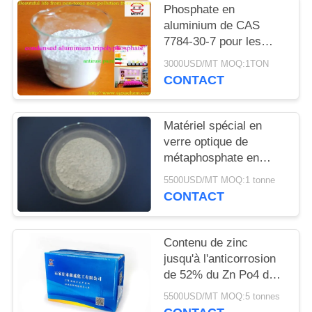
DEMANDEZ
Phosphate en
aluminium de CAS
UN
7784-30-7 pour les
DEVIS
fours à hautes
3000USD/MT MOQ:1TON
températures
CONTACT
PLAN
DU
Matériel spécial en
SITE
verre optique de
métaphosphate en
aluminium de CAS
5500USD/MT MOQ:1 tonne
PRIVACY
13776-88-0
CONTACT
POLICY
Contenu de zinc
jusqu'à l'anticorrosion
de 52% du Zn Po4 de
revêtement des métaux
5500USD/MT MOQ:5 tonnes