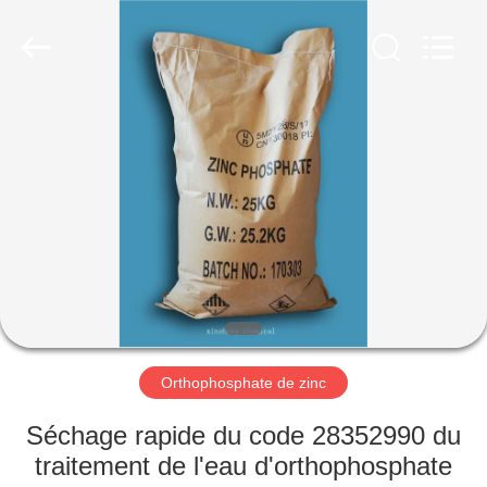
xinsheng
chemical
co.,ltd.
All
Rights
Reserved.
Developed
by
À
ECER
LA
MAISON
PRODUITS
VIDÉOS
À
Orthophosphate de zinc
PROPOS
Séchage rapide du code 28352990 du
DE
traitement de l'eau d'orthophosphate