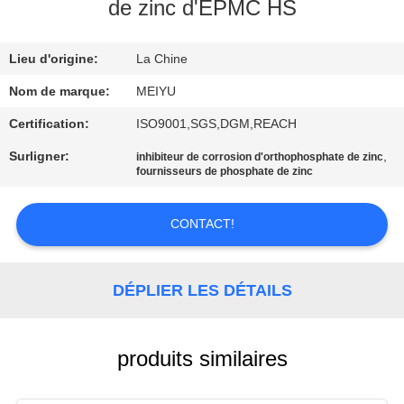
NOUS
de zinc d'EPMC HS
Lieu d'origine:
La Chine
VISITE
DE
Nom de marque:
MEIYU
L'USINE
Certification:
ISO9001,SGS,DGM,REACH
Surligner:
,
inhibiteur de corrosion d'orthophosphate de zinc
fournisseurs de phosphate de zinc
CONTRÔLE
DE
CONTACT!
LA
QUALITÉ
DÉPLIER LES DÉTAILS
NOUS
CONTACTER
produits similaires