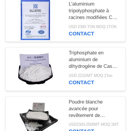
DEMANDEZ
L'aluminium
tripolyphosphate à
UN
racines modifiées CAS
DEVIS
13939-25-8 pour
USD 2300 TON MOQ:1TON
l'adhésion au
CONTACT
revêtement
PLAN
DU
Triphosphate en
SITE
aluminium de
dihydrogène de Cas
13939-25-8 industriel
USD 2215/MT MOQ:1Ton
PRIVACY
de catégorie
CONTACT
POLICY
Poudre blanche
avancée pour
revêtement de
matériaux
USD2343-2500MT MOQ:1MT
Tripolyphosphate