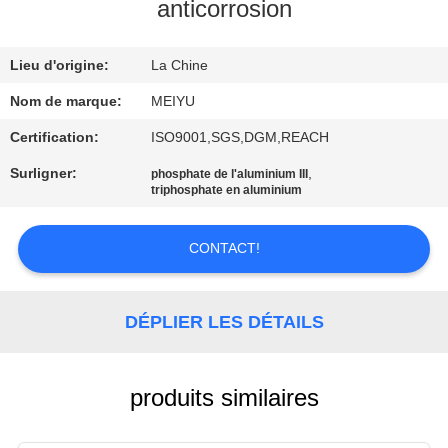
NOUS
anticorrosion
Lieu d'origine:
La Chine
VISITE
DE
Nom de marque:
MEIYU
L'USINE
Certification:
ISO9001,SGS,DGM,REACH
Surligner:
,
phosphate de l'aluminium III
triphosphate en aluminium
CONTRÔLE
DE
CONTACT!
LA
QUALITÉ
DÉPLIER LES DÉTAILS
NOUS
CONTACTER
produits similaires