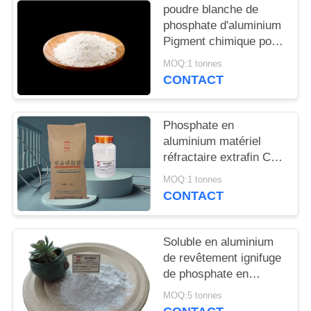
DEMANDEZ
poudre blanche de
phosphate d'aluminium
UN
Pigment chimique pour
DEVIS
la passivation et la
MOQ:1 tonnes
formation complexe de
CONTACT
la surface des métaux
PLAN
DU
Phosphate en
SITE
aluminium matériel
réfractaire extrafin Cas
7784-30-7 de reliure
MOQ:1 tonnes
PRIVACY
CONTACT
POLICY
Soluble en aluminium
de revêtement ignifuge
de phosphate en
matériel résistant à la
MOQ:5 tonnes
chaleur Cas 7784-30-7