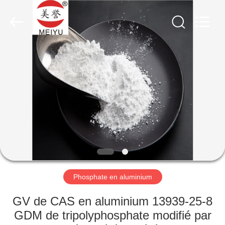
chemical
co.,ltd.
All
Rights
Reserved.
Developed
by
ECER
À
LA
MAISON
PRODUITS
VIDÉOS
À
Phosphate en aluminium
PROPOS
GV de CAS en aluminium 13939-25-8
DE
GDM de tripolyphosphate modifié par