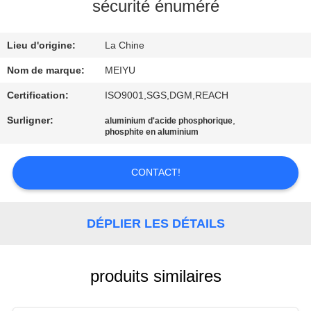
NOUS
sécurité énuméré
Lieu d'origine:
La Chine
VISITE
DE
Nom de marque:
MEIYU
L'USINE
Certification:
ISO9001,SGS,DGM,REACH
Surligner:
,
aluminium d'acide phosphorique
phosphite en aluminium
CONTRÔLE
DE
CONTACT!
LA
QUALITÉ
DÉPLIER LES DÉTAILS
NOUS
CONTACTER
produits similaires