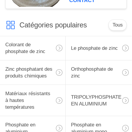
CONTACT
d'acide nitrique
Catégories populaires
Tous
Colorant de
Le phosphate de zinc
phosphate de zinc
Zinc phosphatant des
Orthophosphate de
produits chimiques
zinc
Matériaux résistants
TRIPOLYPHOSPHATE
à hautes
EN ALUMINIUM
températures
Phosphate en
Phosphate en
aluminium
aluminium mono