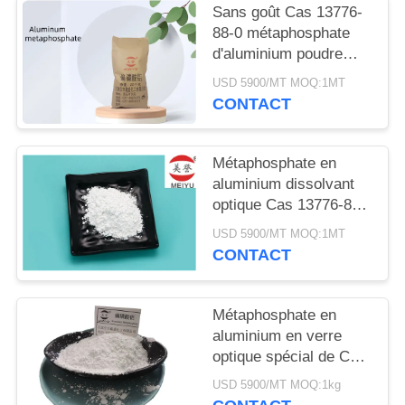
DEMANDEZ
Sans goût Cas 13776-
88-0 métaphosphate
UN
d'aluminium poudre
DEVIS
blanche phosphate
USD 5900/MT MOQ:1MT
verre optique
CONTACT
PLAN
DU
Métaphosphate en
SITE
aluminium dissolvant
optique Cas 13776-88-
0 en verre spécial Co
USD 5900/MT MOQ:1MT
PRIVACY
CONTACT
POLICY
Métaphosphate en
aluminium en verre
optique spécial de Co
Cas 13776-88-0
USD 5900/MT MOQ:1kg
dissolvant