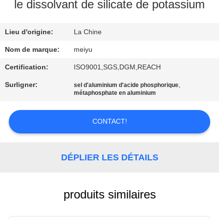
NOUS
le dissolvant de silicate de potassium
Lieu d'origine:
La Chine
VISITE
DE
Nom de marque:
meiyu
L'USINE
Certification:
ISO9001,SGS,DGM,REACH
Surligner:
,
sel d'aluminium d'acide phosphorique
métaphosphate en aluminium
CONTRÔLE
DE
CONTACT!
LA
QUALITÉ
DÉPLIER LES DÉTAILS
NOUS
CONTACTER
produits similaires