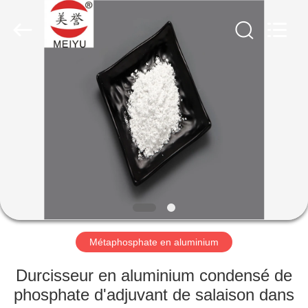
xinsheng
chemical
co.,ltd.
All
Rights
Reserved.
Developed
by
À
ECER
LA
MAISON
PRODUITS
VIDÉOS
À
Métaphosphate en aluminium
PROPOS
Durcisseur en aluminium condensé de
DE
phosphate d'adjuvant de salaison dans