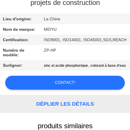
NOUS
projets de construction
Lieu d'origine:
La Chine
VISITE
DE
Nom de marque:
MEIYU
L'USINE
Certification:
ISO9001, ISO14001, ISO45001,SGS,REACH
Numéro de
ZP-HP
modèle:
CONTRÔLE
Surligner:
,
zinc et acide phosphorique
colorant à base d'eau
DE
LA
CONTACT!
QUALITÉ
DÉPLIER LES DÉTAILS
NOUS
CONTACTER
produits similaires