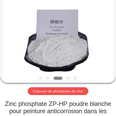
xinsheng
chemical
co.,ltd.
All
Rights
Reserved.
Developed
by
À
ECER
LA
MAISON
PRODUITS
VIDÉOS
À
Colorant de phosphate de zinc
PROPOS
Zinc phosphate ZP-HP poudre blanche
DE
pour peinture anticorrosion dans les