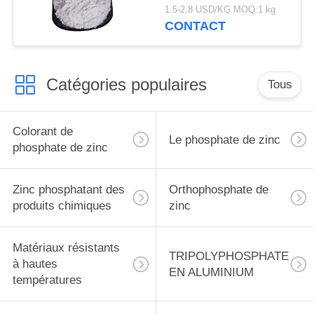
chimiques, inhibiteur
1.5-2.8 USD/KG MOQ:1 kg
de corrosion de
CONTACT
phosphate de zinc
Catégories populaires
Tous
Colorant de
Le phosphate de zinc
phosphate de zinc
Zinc phosphatant des
Orthophosphate de
produits chimiques
zinc
Matériaux résistants
TRIPOLYPHOSPHATE
à hautes
EN ALUMINIUM
températures