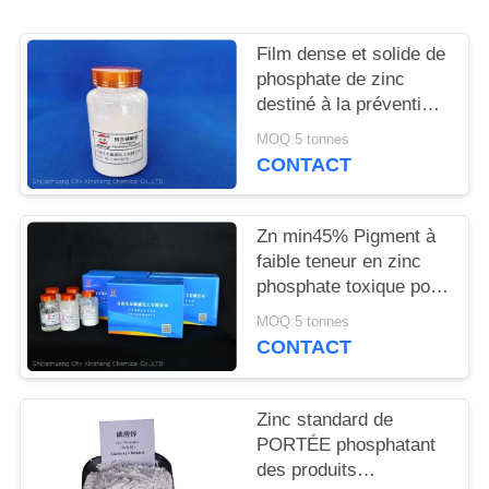
DEMANDEZ
UN
Film dense et solide de
DEVIS
phosphate de zinc
destiné à la prévention
de la corrosion des
MOQ:5 tonnes
PLAN
métaux et au
CONTACT
retardement des
DU
flammes
SITE
Zn min45% Pigment à
faible teneur en zinc
phosphate toxique pour
PRIVACY
des solutions
POLICY
MOQ:5 tonnes
anticorrosion
CONTACT
respectueuses de
l'environnement
Zinc standard de
PORTÉE phosphatant
des produits