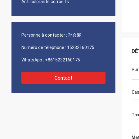
Anti colorants corrosifs
Personne à contacter :
孙会娜
Numéro de téléphone :
15232160175
DÉ
WhatsApp :
+8615232160175
Pur
Contact
Ca
Tox
Met