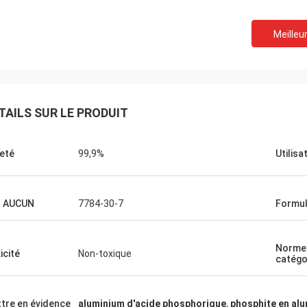
Meilleur
TAILS SUR LE PRODUIT
eté
99,9%
Utilisa
s AUCUN
7784-30-7
Formul
Norme
icité
Non-toxique
catégo
tre en évidence
aluminium d'acide phosphorique
,
phosphite en al