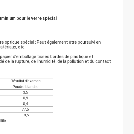
minium pour le verre spécial
re optique spécial ; Peut également être poursuivi en
tériaux, etc.
apier d'emballage tissés bordés de plastique et
de la rupture, de l'humidité, de la pollution et du contact
Résultat d'examen
Poudre blanche
3,5
0,9
0,4
77,5
19,5
ifié