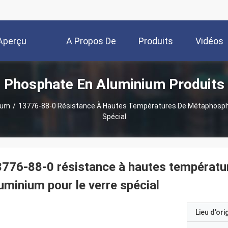
Aperçu
A Propos De
Produits
Vidéos
Phosphate En Aluminium Produits
Nous
ium
/
13776-88-0 Résistance À Hautes Températures De Métaphospha
Spécial
776-88-0 résistance à hautes températ
uminium pour le verre spécial
Lieu d'ori