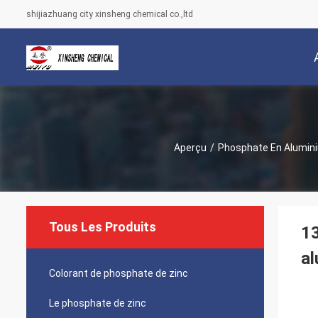
shijiazhuang city xinsheng chemical co.,ltd
Aperçu
/
Phosphate En Alumin
Tous Les Produits
13
al
Colorant de phosphate de zinc
Le phosphate de zinc