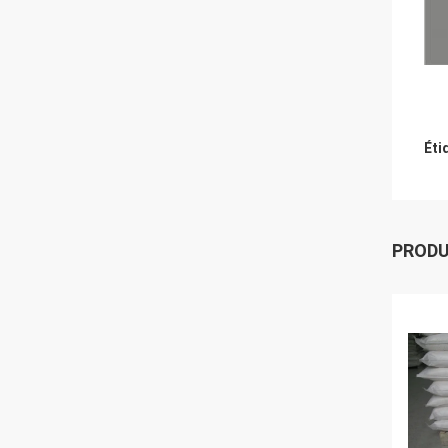
Éti
PROD