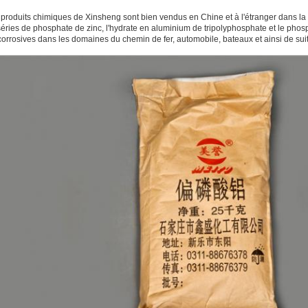
produits chimiques de Xinsheng sont bien vendus en Chine et à l'étranger dans la 
séries de phosphate de zinc, l'hydrate en aluminium de tripolyphosphate et le phos
corrosives dans les domaines du chemin de fer, automobile, bateaux et ainsi de sui