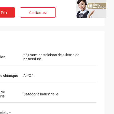
 Prix
Contactez
adjuvant de salaison de silicate de
tion
potassium
e chimique
AlPO4
 de
Catégorie industrielle
rie
uminium