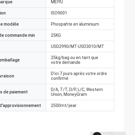
marque
MEIYU
ion
ISO9001
e modèle
Phospahte en aluminium
 de commande min
25KG
USD2990/MT-USD3010/MT
25kg/bag ou en tant que
'emballage
votre demande
D'ici 7 jours après votre ordre
ivraison
confirmé
D/A, T/T, D/P, L/C, Western
s de paiement
Union, MoneyGram
 d'approvisionnement
2500mt/year