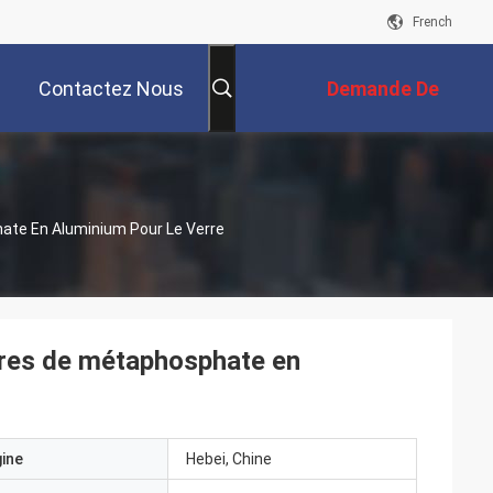
French
Contactez Nous
Demande De
Soumission
te En Aluminium Pour Le Verre
ures de métaphosphate en
gine
Hebei, Chine