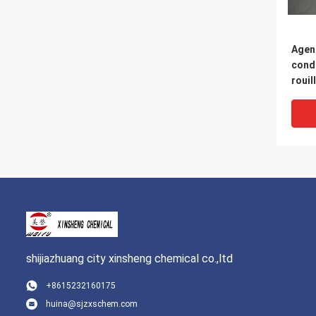
Agent
conde
rouil
d'ac
pollu
shijiazhuang city xinsheng chemical co.,ltd
+8615232160175
huina@sjzxschem.com
Phos