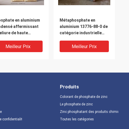
sphate en aluminium
Métaphosphate en
densé affermissant
aluminium 13776-88-0 de
reliure de haute
catégorie industrielle
pérature d'agent
pour le verre optique
spécial
Meilleur Prix
Meilleur Prix
Produits
Colorant de phosphate de zinc
Le phosphate de zinc
te
Zinc phosphatant des produits chimiques
e confidentialité
Toutes les catégories
sphate en aluminium
Soluble en aluminium de