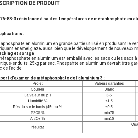
SCRIPTION DE PRODUIT
76-88-0 résistance à hautes températures de métaphosphate en alu
pplications :
aphosphate en aluminium en grande partie utilisé en produisant le ver
riquant enamel.glaze, aussi bien que le développement de nouveaux ma
acking et sorage
métaphosphate en aluminium est emballé avec les sacs ou les sacs à p
stique-enduits, 25kg par sac. Phospahte en aluminium devrait être gardé 
c de l'acide.
port d'examen de métaphosphate de l'aluminium 3 :
Projet
Valeurs garanties
Couleur
Blanc
La valeur du pH
3-5
Humidité %
≤1.5
Résidu sur le tamis (45um) %
≤0.5
P2O5 %
min75
Al2O3 %
min18
Qual
résultat