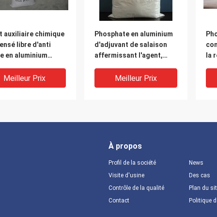
 auxiliaire chimique
Phosphate en aluminium
Pho
nsé libre d'anti
d'adjuvant de salaison
con
le en aluminium
affermissant l'agent,
la 
ide phosphorique de
Souble en acide nitrique
tem
tion
Meilleur Prix
Meilleur Prix
À propos
Profil de la société
News
Visite d'usine
Des cas
Contrôle de la qualité
Plan du si
Contact
Politique d
phate en aluminium
poudre blanche de
Pho