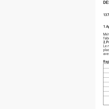
DE
137
1.A
Mét
fab
2.P
Le 
pla
ave
Rap