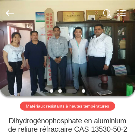
xinsheng
chemical
co.,ltd.
All
Rights
Reserved.
Developed
by
À
ECER
LA
MAISON
PRODUITS
VIDÉOS
À
Matériaux résistants à hautes températures
PROPOS
Dihydrogénophosphate en aluminium
DE
de reliure réfractaire CAS 13530-50-2