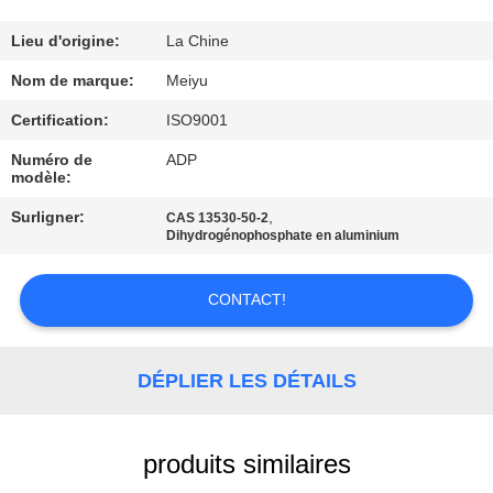
NOUS
Lieu d'origine:
La Chine
VISITE
Nom de marque:
Meiyu
DE
Certification:
ISO9001
L'USINE
Numéro de
ADP
modèle:
CONTRÔLE
Surligner:
,
CAS 13530-50-2
Dihydrogénophosphate en aluminium
DE
LA
CONTACT!
QUALITÉ
DÉPLIER LES DÉTAILS
NOUS
CONTACTER
produits similaires