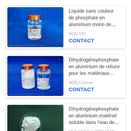
DEMANDEZ
Liquide sans couleur
UN
de phosphate en
DEVIS
aluminium mono de
Cas 13530-50-2 de la
MOQ:1MT
densité 1,47
PLAN
CONTACT
DU
SITE
Dihydrogénophosphate
en aluminium de reliure
pour les matériaux
PRIVACY
réfractaires
MOQ:5 tonnes
POLICY
CONTACT
Dihydrogénophosphate
en aluminium matériel
soluble dans l'eau de
Refactory