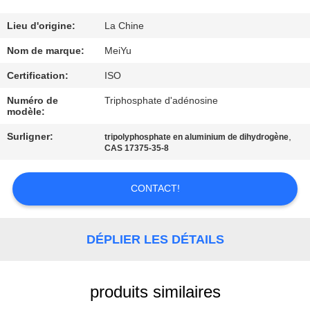
NOUS
Lieu d'origine:
La Chine
VISITE
Nom de marque:
MeiYu
DE
Certification:
ISO
L'USINE
Numéro de
Triphosphate d'adénosine
modèle:
CONTRÔLE
Surligner:
,
tripolyphosphate en aluminium de dihydrogène
CAS 17375-35-8
DE
LA
CONTACT!
QUALITÉ
DÉPLIER LES DÉTAILS
NOUS
CONTACTER
produits similaires