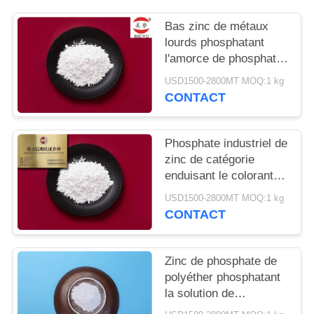
DEMANDEZ
Bas zinc de métaux
UN
lourds phosphatant
DEVIS
l'amorce de phosphate
de zinc des produits
USD1500-2800MT MOQ:1 kg
chimiques 7779-90-0
PLAN
CONTACT
DU
SITE
Phosphate industriel de
zinc de catégorie
enduisant le colorant
PRIVACY
réfléchi de chromate de
USD1500-2800MT MOQ:1 kg
POLICY
zinc
CONTACT
Zinc de phosphate de
polyéther phosphatant
la solution de
phosphate de zinc de