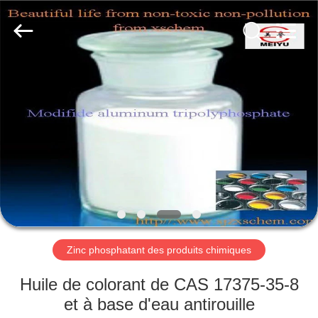
xinsheng
chemical
co.,ltd.
All
Rights
Reserved.
Developed
by
À
ECER
LA
MAISON
PRODUITS
VIDÉOS
À
Zinc phosphatant des produits chimiques
PROPOS
Huile de colorant de CAS 17375-35-8
DE
et à base d'eau antirouille