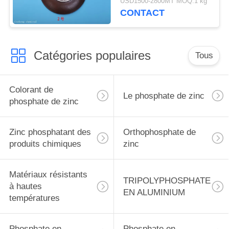
USD1500-2800MT MOQ:1 kg
peinture antirouille de
CONTACT
produits chimiques
Catégories populaires
Tous
Colorant de
Le phosphate de zinc
phosphate de zinc
Zinc phosphatant des
Orthophosphate de
produits chimiques
zinc
Matériaux résistants
TRIPOLYPHOSPHATE
à hautes
EN ALUMINIUM
températures
Phosphate en
Phosphate en