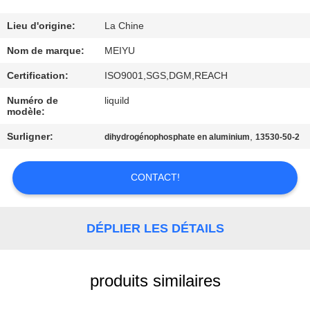
NOUS
Lieu d'origine:
La Chine
VISITE
Nom de marque:
MEIYU
DE
Certification:
ISO9001,SGS,DGM,REACH
L'USINE
Numéro de
liquild
modèle:
CONTRÔLE
Surligner:
,
dihydrogénophosphate en aluminium
13530-50-2
DE
CONTACT!
LA
QUALITÉ
DÉPLIER LES DÉTAILS
NOUS
CONTACTER
produits similaires