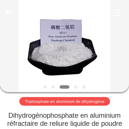
chemical
co.,ltd.
All
Rights
Reserved.
Developed
by
ECER
À
LA
MAISON
PRODUITS
VIDÉOS
À
Triphosphate en aluminium de dihydrogène
PROPOS
Dihydrogénophosphate en aluminium
DE
réfractaire de reliure liquide de poudre