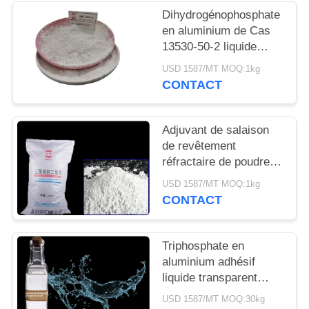
DEMANDEZ
Dihydrogénophosphate
UN
en aluminium de Cas
13530-50-2 liquide
DEVIS
traitant à la
USD 1587/MT MOQ:1kg
température ambiante
CONTACT
PLAN
DU
Adjuvant de salaison
SITE
de revêtement
réfractaire de poudre
d'aluminium de
PRIVACY
USD 1587/MT MOQ:1kg
triphosphate blanc de
CONTACT
POLICY
dihydrogène 13530-50-
2
Triphosphate en
aluminium adhésif
liquide transparent
visqueux 13530-50-2
USD 1587/MT MOQ:30kg