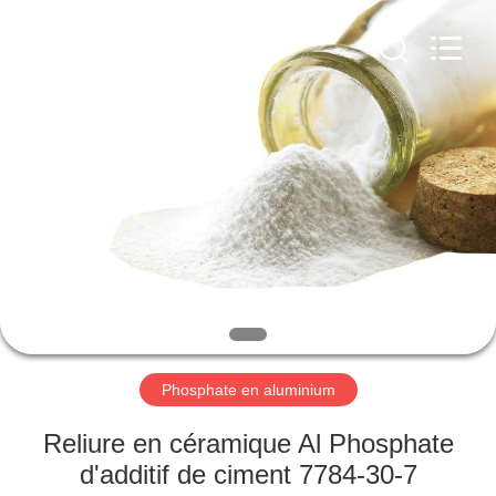
chemical
co.,ltd.
All
Rights
Reserved.
Developed
by
ECER
À
LA
MAISON
PRODUITS
VIDÉOS
À
Phosphate en aluminium
PROPOS
Reliure en céramique Al Phosphate
DE
d'additif de ciment 7784-30-7