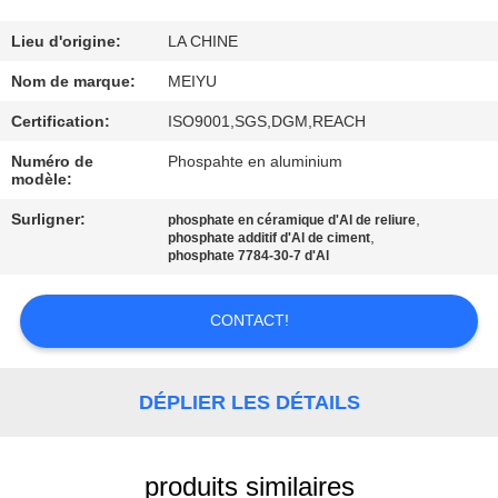
NOUS
Lieu d'origine:
LA CHINE
VISITE
Nom de marque:
MEIYU
DE
Certification:
ISO9001,SGS,DGM,REACH
L'USINE
Numéro de
Phospahte en aluminium
modèle:
CONTRÔLE
Surligner:
,
phosphate en céramique d'Al de reliure
,
phosphate additif d'Al de ciment
DE
phosphate 7784-30-7 d'Al
LA
CONTACT!
QUALITÉ
NOUS
DÉPLIER LES DÉTAILS
CONTACTER
produits similaires