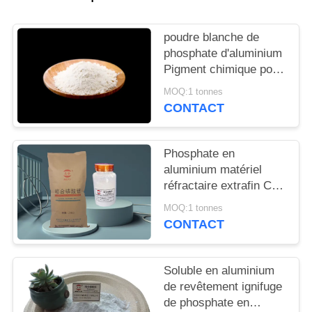
DEMANDEZ
UN
poudre blanche de
DEVIS
phosphate d'aluminium
Pigment chimique pour
la passivation et la
MOQ:1 tonnes
PLAN
formation complexe de
CONTACT
DU
la surface des métaux
SITE
Phosphate en
aluminium matériel
PRIVACY
réfractaire extrafin Cas
7784-30-7 de reliure
POLICY
MOQ:1 tonnes
CONTACT
Soluble en aluminium
de revêtement ignifuge
de phosphate en