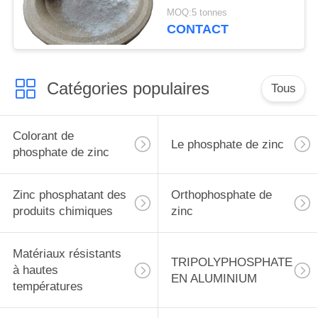
matériel résistant à la
MOQ:5 tonnes
chaleur Cas 7784-30-7
CONTACT
d'acide nitrique
Catégories populaires
Tous
Colorant de
Le phosphate de zinc
phosphate de zinc
Zinc phosphatant des
Orthophosphate de
produits chimiques
zinc
Matériaux résistants
TRIPOLYPHOSPHATE
à hautes
EN ALUMINIUM
températures