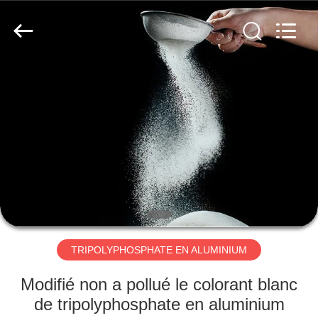
xinsheng
chemical
co.,ltd.
All
Rights
Reserved.
Developed
by
À
ECER
LA
MAISON
PRODUITS
VIDÉOS
À
TRIPOLYPHOSPHATE EN ALUMINIUM
PROPOS
Modifié non a pollué le colorant blanc
DE
de tripolyphosphate en aluminium