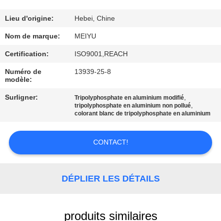
NOUS
Lieu d'origine:
Hebei, Chine
VISITE
Nom de marque:
MEIYU
DE
Certification:
ISO9001,REACH
L'USINE
Numéro de
13939-25-8
modèle:
CONTRÔLE
Surligner:
,
Tripolyphosphate en aluminium modifié
,
tripolyphosphate en aluminium non pollué
DE
colorant blanc de tripolyphosphate en aluminium
LA
CONTACT!
QUALITÉ
NOUS
DÉPLIER LES DÉTAILS
CONTACTER
produits similaires