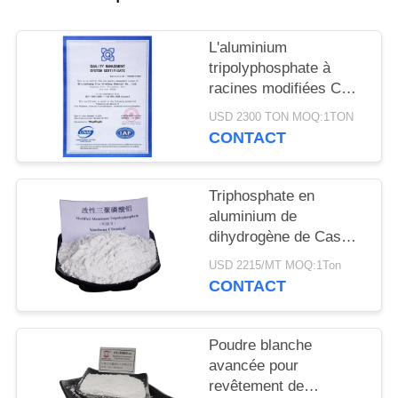
DEMANDEZ
UN
L'aluminium
DEVIS
tripolyphosphate à
racines modifiées CAS
13939-25-8 pour
USD 2300 TON MOQ:1TON
PLAN
l'adhésion au
CONTACT
DU
revêtement
SITE
Triphosphate en
aluminium de
PRIVACY
dihydrogène de Cas
13939-25-8 industriel
POLICY
USD 2215/MT MOQ:1Ton
de catégorie
CONTACT
Poudre blanche
avancée pour
revêtement de