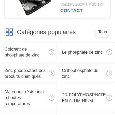
matériaux
USD2343-2500MT MOQ:1MT
Tripolyphosphate
CONTACT
d'aluminium CAS
13939-25-8
Catégories populaires
Tous
Colorant de
Le phosphate de zinc
phosphate de zinc
Zinc phosphatant des
Orthophosphate de
produits chimiques
zinc
Matériaux résistants
TRIPOLYPHOSPHATE
à hautes
EN ALUMINIUM
températures