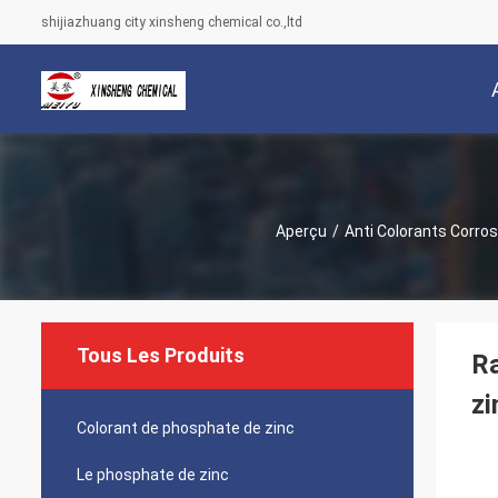
shijiazhuang city xinsheng chemical co.,ltd
Aperçu
/
Anti Colorants Corros
Tous Les Produits
Ra
zi
Colorant de phosphate de zinc
Le phosphate de zinc