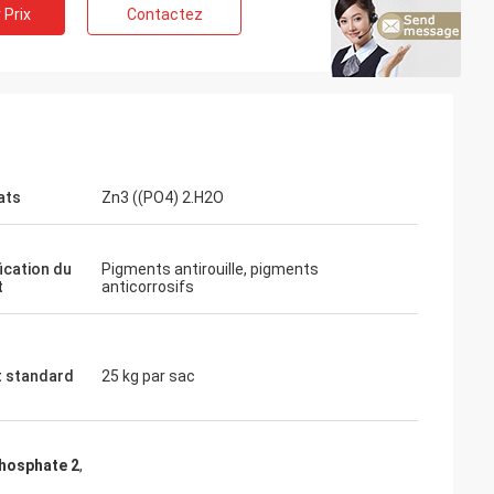
 Prix
Contactez
ats
Zn3 ((PO4) 2.H2O
ication du
Pigments antirouille, pigments
t
anticorrosifs
 standard
25 kg par sac
phosphate 2
,