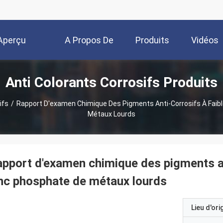
Aperçu
A Propos De
Produits
Vidéos
Anti Colorants Corrosifs Produits
Nous
ifs
/
Rapport D'examen Chimique Des Pigments Anti-Corrosifs À Faib
Métaux Lourds
pport d'examen chimique des pigments ant
nc phosphate de métaux lourds
Lieu d'ori