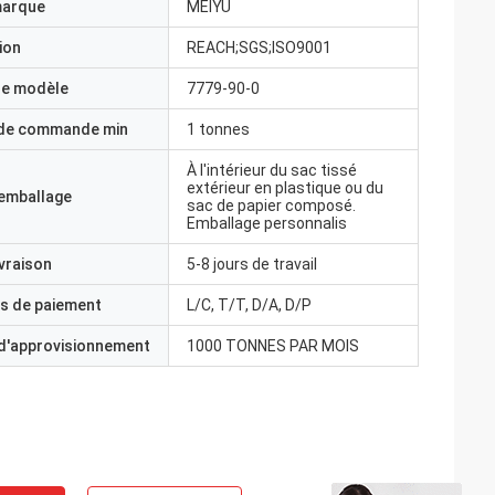
marque
MEIYU
ion
REACH;SGS;ISO9001
e modèle
7779-90-0
 de commande min
1 tonnes
À l'intérieur du sac tissé
extérieur en plastique ou du
'emballage
sac de papier composé.
Emballage personnalis
ivraison
5-8 jours de travail
s de paiement
L/C, T/T, D/A, D/P
 d'approvisionnement
1000 TONNES PAR MOIS