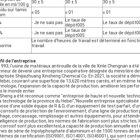
30 ± 5
30 ± 5
30 ± 5
uile en ml/100 g
idu sur tamis
≤ 05
≤ 01
≤ 01
 μm
Le taux de
%
- Je ne sais pas.
Le taux de dépôt0
dépôt005
Le taux de
 %
- Je ne sais pas.
Le taux de dépôt0
dépôt005
Le nombre d'heures de travail est déterminé en foncti
norme
travail.
fil de l'entreprise
1993, l'usine de matériaux antirouille de la ville de Xinle Chengnan a ét
onneur de devenir une entreprise coopérative désignée du ministère des
aptisée Shijiazhuang Xinsheng Chemical Co. En 2021, la société a déména
Hebei, couvrant une superficie de 13,620 mètres carrés, et en même te
hnologie, l'expansion de la capacité de production, améliorer les perf
s le monde entier.
 Sheng a été reconnue comme "entreprise de haute et nouvelle technol
la technologie de la province du Hebei","Nouvelle entreprise spécialisé
pose d'une solide équipe de R & D, d'un équipement de test parfait, d'
icorrosifs de protection de l'environnement, d'une ligne de productio
hage, concassage, remplissage et autres équipements, pour atteindr
ntelligence de production, les normes de fabrication sont plus strictes
icorrosif sont plus excellentesLa capacité de production annuelle est
nes de série de tripolyphosphate d'aluminium et de 1500 tonnes de sé
tèmes de certification (ISO9001, ISO14001, ISO45001), qui sont confor