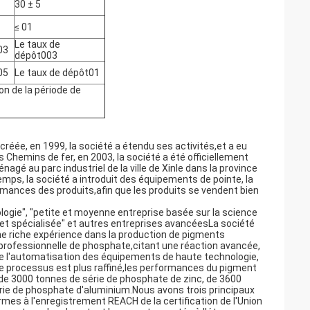
30 ± 5
≤ 01
Le taux de
03
dépôt003
05
Le taux de dépôt01
on de la période de
é créée, en 1999, la société a étendu ses activités,et a eu
 Chemins de fer, en 2003, la société a été officiellement
gé au parc industriel de la ville de Xinle dans la province
mps, la société a introduit des équipements de pointe, la
ormances des produits,afin que les produits se vendent bien
ogie", "petite et moyenne entreprise basée sur la science
e et spécialisée" et autres entreprises avancéesLa société
une riche expérience dans la production de pigments
n professionnelle de phosphate,citant une réaction avancée,
e l'automatisation des équipements de haute technologie,
, le processus est plus raffiné,les performances du pigment
 de 3000 tonnes de série de phosphate de zinc, de 3600
rie de phosphate d'aluminium.Nous avons trois principaux
mes à l'enregistrement REACH de la certification de l'Union