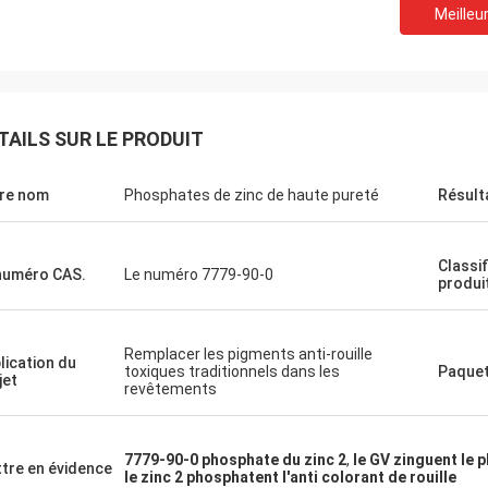
Meilleur
TAILS SUR LE PRODUIT
re nom
Phosphates de zinc de haute pureté
Résult
Classif
numéro CAS.
Le numéro 7779-90-0
produi
Remplacer les pigments anti-rouille
lication du
toxiques traditionnels dans les
Paquet
jet
revêtements
7779-90-0 phosphate du zinc 2
,
le GV zinguent le 
tre en évidence
le zinc 2 phosphatent l'anti colorant de rouille