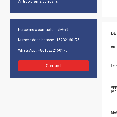
Anti colorants corrosifs
Personne à contacter :
孙会娜
DÉ
Numéro de téléphone :
15232160175
Aut
WhatsApp :
+8615232160175
Contact
Le 
App
pro
Met