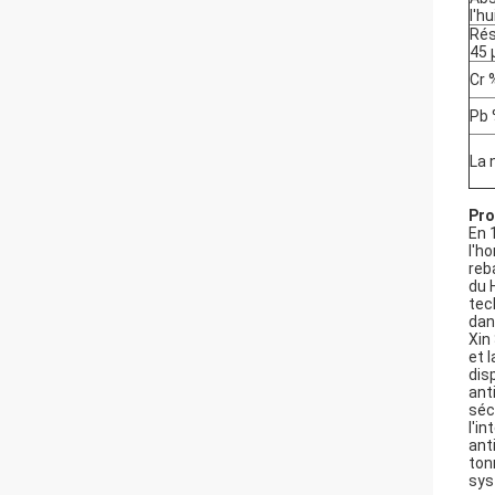
l'h
Rés
45
Cr 
Pb
La 
Pro
En 
l'h
reb
du 
tec
dan
Xin
et 
dis
ant
séc
l'i
ant
ton
sys