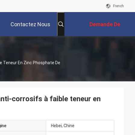
French
Contactez Nous
Demande De
Soumission
le Teneur En Zinc Phosphate De
i-corrosifs à faible teneur en
gine
Hebei, Chine