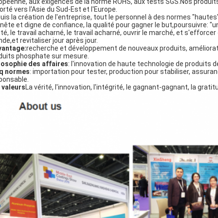
opéenne, aux exigences de la norme ROHS, aux tests SGS.Nos produits s
orté vers l'Asie du Sud-Est et l'Europe.
uis la création de l'entreprise, tout le personnel à des normes "hautes",
nête et digne de confiance, la qualité pour gagner le but,poursuivre: "un
ité, le travail acharné, le travail acharné, ouvrir le marché, et s'efforcer
de,et revitaliser jour après jour.
avantage:
recherche et développement de nouveaux produits, améliorat
duits phosphate sur mesure.
losophie des affaires
: l'innovation de haute technologie de produits 
q normes
: importation pour tester, production pour stabiliser, assura
ponsable.
 valeurs
La vérité, l'innovation, l'intégrité, le gagnant-gagnant, la gratit