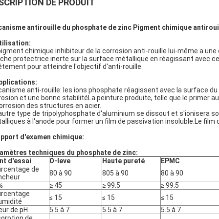
SCRIPTION DE PRODUIT
anisme antirouille du phosphate de zinc Pigment chimique antiroui
tilisation:
pigment chimique inhibiteur de la corrosion anti-rouille lui-même a une
che protectrice inerte sur la surface métallique en réagissant avec c
êtement pour atteindre l'objectif d'anti-rouille.
pplications:
anisme anti-rouille: les ions phosphate réagissent avec la surface du 
rosion et une bonne stabilitéLa peinture produite, telle que le primer 
corrosion des structures en acier.
autre type de tripolyphosphate d'aluminium se dissout et s'ionisera 
alliques à l'anode pour former un film de passivation insoluble.Le film
pport d'examen chimique:
amètres techniques du phosphate de zinc:
nt d'essai
O-leve
Haute pureté
EPMC
rcentage de
80 à 90
805 à 90
80 à 90
ncheur
%
≥ 45
≥ 99.5
≥ 99.5
rcentage
≤ 15
≤ 15
≤ 15
umidité
eur de pH
5.5 à 7
5.5 à 7
5.5 à 7
orption de