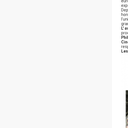
eur
exp
Dep
hon
l'un
gran
L' 
pro
Phi
Cin
res
Les