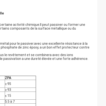
lle
 certaine activité chimique.Il peut passiver ou former une
ertains composants de la surface métallique ou du
métal pour le passiver.avec une excellente résistance à la
au phosphate de zinc époxy, a un bon effet protecteur contre
sous le revêtement et se combinera avec des ions
 de passivation a une dureté élevée et une forte adhérence.
ZPA
≥ 95
≥ 93
≤ 15
5.5 à 7