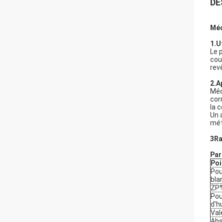
DE
Méc
1.U
Le 
cou
rev
2.A
Méc
cor
la 
Un 
mét
3Ra
Par
Poi
Pou
bla
ZP
Pou
d'h
Val
Abs