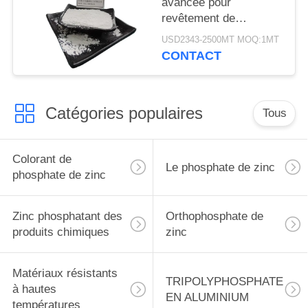
avancée pour
revêtement de
matériaux
USD2343-2500MT MOQ:1MT
Tripolyphosphate
CONTACT
d'aluminium CAS
13939-25-8
Catégories populaires
Tous
Colorant de
Le phosphate de zinc
phosphate de zinc
Zinc phosphatant des
Orthophosphate de
produits chimiques
zinc
Matériaux résistants
TRIPOLYPHOSPHATE
à hautes
EN ALUMINIUM
températures