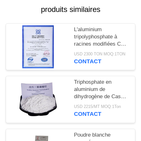
DEMANDEZ
produits similaires
UN
DEVIS
L'aluminium
tripolyphosphate à
PLAN
racines modifiées CAS
13939-25-8 pour
DU
USD 2300 TON MOQ:1TON
l'adhésion au
CONTACT
SITE
revêtement
Triphosphate en
PRIVACY
aluminium de
POLICY
dihydrogène de Cas
13939-25-8 industriel
USD 2215/MT MOQ:1Ton
de catégorie
CONTACT
Poudre blanche