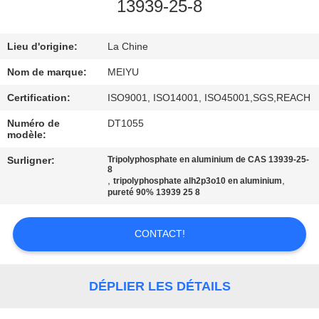
NOUS
13939-25-8
Lieu d'origine:
La Chine
VISITE
DE
Nom de marque:
MEIYU
L'USINE
Certification:
ISO9001, ISO14001, ISO45001,SGS,REACH
Numéro de
DT1055
modèle:
CONTRÔLE
Surligner:
Tripolyphosphate en aluminium de CAS 13939-25-
DE
8
,
,
tripolyphosphate alh2p3o10 en aluminium
LA
pureté 90% 13939 25 8
QUALITÉ
CONTACT!
NOUS
CONTACTER
DÉPLIER LES DÉTAILS