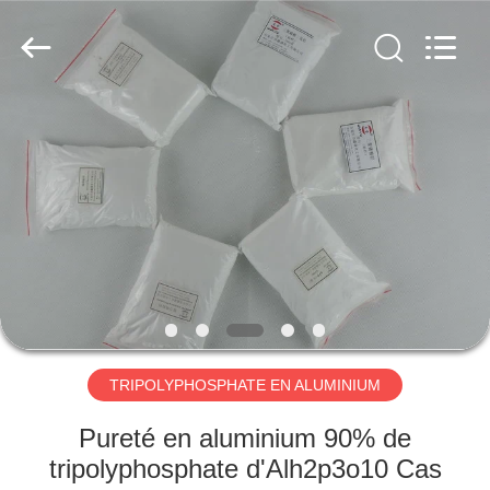
xinsheng
chemical
co.,ltd.
All
Rights
Reserved.
Developed
by
À
ECER
LA
MAISON
PRODUITS
VIDÉOS
À
TRIPOLYPHOSPHATE EN ALUMINIUM
PROPOS
Pureté en aluminium 90% de
DE
tripolyphosphate d'Alh2p3o10 Cas