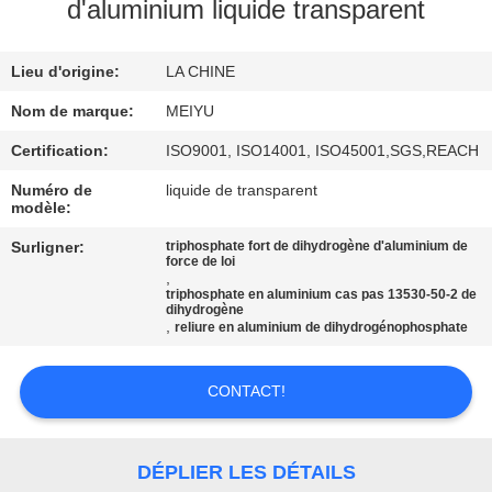
NOUS
d'aluminium liquide transparent
Lieu d'origine:
LA CHINE
VISITE
DE
Nom de marque:
MEIYU
L'USINE
Certification:
ISO9001, ISO14001, ISO45001,SGS,REACH
Numéro de
liquide de transparent
modèle:
CONTRÔLE
Surligner:
triphosphate fort de dihydrogène d'aluminium de
DE
force de loi
,
LA
triphosphate en aluminium cas pas 13530-50-2 de
dihydrogène
QUALITÉ
,
reliure en aluminium de dihydrogénophosphate
CONTACT!
NOUS
CONTACTER
DÉPLIER LES DÉTAILS