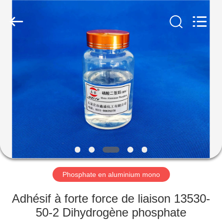
xinsheng
chemical
co.,ltd.
All
Rights
Reserved.
Developed
by
À
ECER
LA
MAISON
PRODUITS
VIDÉOS
À
Phosphate en aluminium mono
PROPOS
Adhésif à forte force de liaison 13530-
DE
50-2 Dihydrogène phosphate