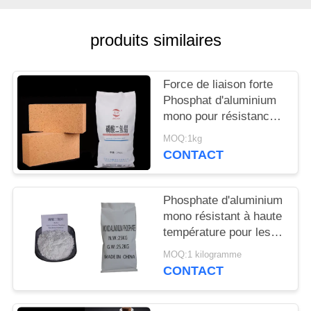
DEMANDEZ
UN
produits similaires
DEVIS
Force de liaison forte
PLAN
Phosphat d'aluminium
mono pour résistance à
DU
haute température
SITE
MOQ:1kg
Poudre de phosphat de
CONTACT
dihydrogène
d'aluminium
PRIVACY
Phosphate d'aluminium
POLICY
mono résistant à haute
température pour les
matériaux cimentés à
MOQ:1 kilogramme
haute température
CONTACT