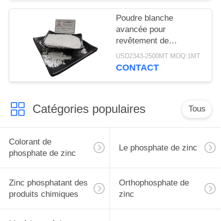
Poudre blanche
avancée pour
revêtement de
matériaux
USD2343-2500MT MOQ:1MT
Tripolyphosphate
CONTACT
d'aluminium CAS
13939-25-8
Catégories populaires
Tous
Colorant de
Le phosphate de zinc
phosphate de zinc
Zinc phosphatant des
Orthophosphate de
produits chimiques
zinc