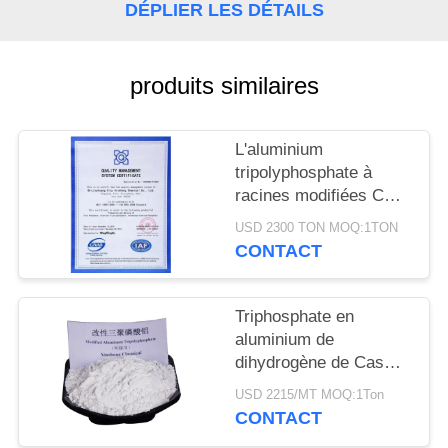
DEMANDEZ
DÉPLIER LES DÉTAILS
UN
DEVIS
produits similaires
PLAN
L'aluminium
DU
tripolyphosphate à
racines modifiées CAS
SITE
13939-25-8 pour
USD 2300 TON MOQ:1TON
l'adhésion au
CONTACT
PRIVACY
revêtement
POLICY
Triphosphate en
aluminium de
dihydrogène de Cas
13939-25-8 industriel
USD 2215/MT MOQ:1Ton
de catégorie
CONTACT