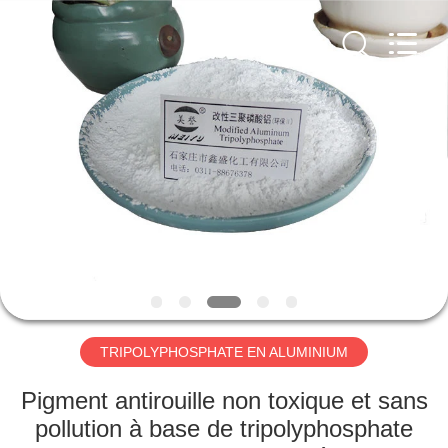
xinsheng
chemical
co.,ltd.
All
Rights
Reserved.
Developed
by
À
ECER
LA
MAISON
PRODUITS
VIDÉOS
À
TRIPOLYPHOSPHATE EN ALUMINIUM
PROPOS
Pigment antirouille non toxique et sans
DE
pollution à base de tripolyphosphate