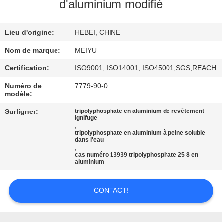
NOUS
d'aluminium modifié
Lieu d'origine:
HEBEI, CHINE
VISITE
DE
Nom de marque:
MEIYU
L'USINE
Certification:
ISO9001, ISO14001, ISO45001,SGS,REACH
Numéro de
7779-90-0
modèle:
CONTRÔLE
Surligner:
tripolyphosphate en aluminium de revêtement
DE
ignifuge
,
LA
tripolyphosphate en aluminium à peine soluble
dans l'eau
QUALITÉ
,
cas numéro 13939 tripolyphosphate 25 8 en
aluminium
NOUS
CONTACT!
CONTACTER