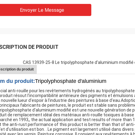
Envoyer Le Message
SCRIPTION DE PRODUIT
CAS 13939-25-8 Le tripolyphosphate d'aluminium modifié 
scription du produit
m du produit:
Tripolyphosphate d'aluminium
cial anti-rouille pour les revêtements hydrogénés au tripolyphosphat
produit résout l'incompatibilité antérieure des pigments et émulsions
 nouvelle lueur d'espoir à l'industrie des peintures à base d'eau.Adopti
 principaux fabricants de peintures, le produit est stable sans problè
tripolyphosphate d'aluminium modifié est une nouvelle génération de pi
duit de remplacement idéal des matériaux anti-rouille toxiques à base
marché en 1993,, the actual application and test results of more than 10
t the anti-rust performance of this product is better than that of anti
ffet d'utilisation est bon. . Le pigment est largement utilisé dans div
inité avec les vernis. Peinture corrosive. Il convient aux revêtements à