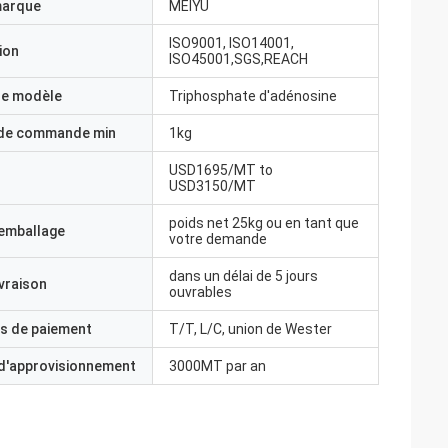
marque
MEIYU
ISO9001, ISO14001,
ion
ISO45001,SGS,REACH
e modèle
Triphosphate d'adénosine
 de commande min
1kg
USD1695/MT to
USD3150/MT
poids net 25kg ou en tant que
'emballage
votre demande
dans un délai de 5 jours
ivraison
ouvrables
s de paiement
T/T, L/C, union de Wester
 d'approvisionnement
3000MT par an