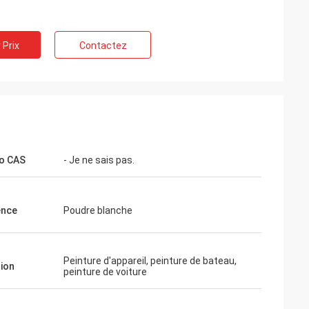
 Prix
Contactez
o CAS
- Je ne sais pas.
ence
Poudre blanche
Peinture d'appareil, peinture de bateau,
tion
peinture de voiture