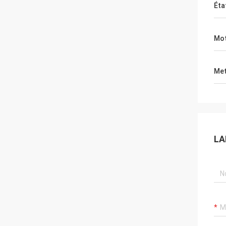
Éta
Mot
Met
LA