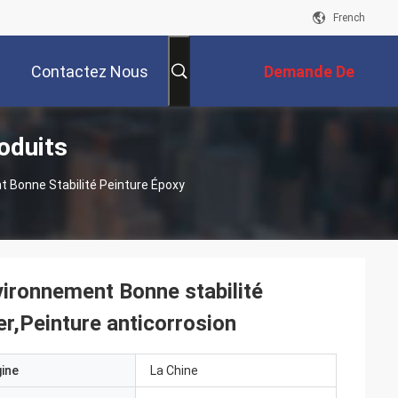
French
Contactez Nous
Demande De
duits
Soumission
t Bonne Stabilité Peinture Époxy
vironnement Bonne stabilité
r,Peinture anticorrosion
gine
La Chine