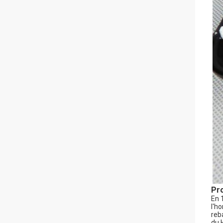
Pro
En 
l'h
reb
du 