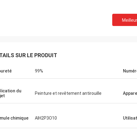
Meilleur
TAILS SUR LE PRODUIT
pureté
99%
Numér
lication du
Peinture et revêtement antirouille
Appar
jet
mule chimique
AlH2P3O10
Utilisa