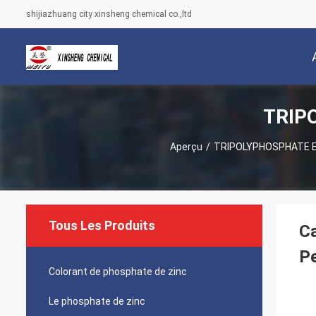
shijiazhuang city xinsheng chemical co.,ltd
TRIP
Aperçu
/
TRIPOLYPHOSPHATE E
Tous Les Produits
Ca
Pe
Colorant de phosphate de zinc
Le phosphate de zinc