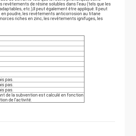
ers revêtements de résine solubles dans l'eau (tels que les
tables, etc.);Il peut également être appliqué. Il peut
 en poudre, les revêtements anticorrosion au titane
morces riches en zinc, les revêtements ignifuges, les
ais pas.
ais pas.
ais pas.
t de la subvention est calculé en fonction
tion de l'activité.