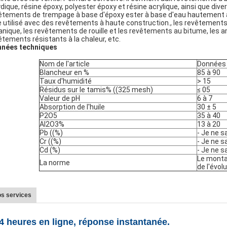
ydique, résine époxy, polyester époxy et résine acrylique, ainsi que div
êtements de trempage à base d'époxy ester à base d'eau hautement adap
e utilisé avec des revêtements à haute construction., les revêtements
anique, les revêtements de rouille et les revêtements au bitume, les a
êtements résistants à la chaleur, etc.
nées techniques
Nom de l'article
Données
Blancheur en %
85 à 90
Taux d'humidité
> 15
Résidus sur le tamis% ((325 mesh)
≤ 05
Valeur de pH
6 à 7
Absorption de l'huile
30 ± 5
P2O5
35 à 40
Al2O3%
13 à 20
Pb ((%)
- Je ne s
Cr ((%)
- Je ne s
Cd (%)
- Je ne s
Le montan
La norme
de l'évolu
s services
24 heures en ligne, réponse instantanée.