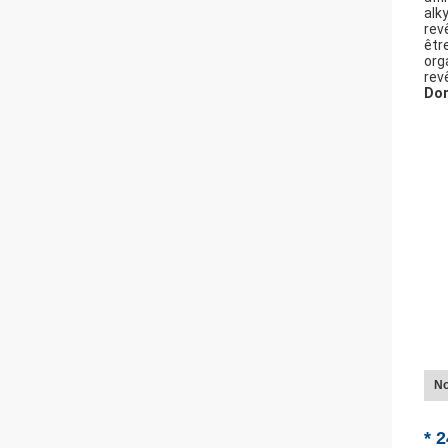
alk
rev
êtr
org
rev
Don
No
* 