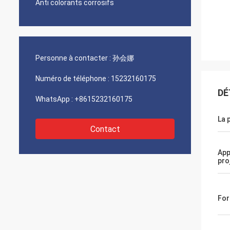
Anti colorants corrosifs
Personne à contacter :
孙会娜
Numéro de téléphone :
15232160175
DÉ
WhatsApp :
+8615232160175
La 
Contact
App
pro
For