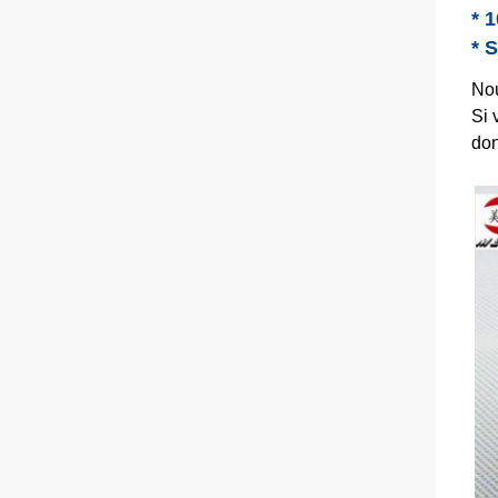
* 
* 
Nou
Si 
don