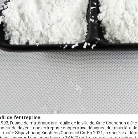
fil de l'entreprise
1993, l'usine de matériaux antirouille de la ville de Xinle Chengnan a ét
onneur de devenir une entreprise coopérative désignée du ministère des
aptisée Shijiazhuang Xinsheng Chemical Co. En 2021, la société a déména
Hebei, couvrant une superficie de 13,620 mètres carrés, et en même te