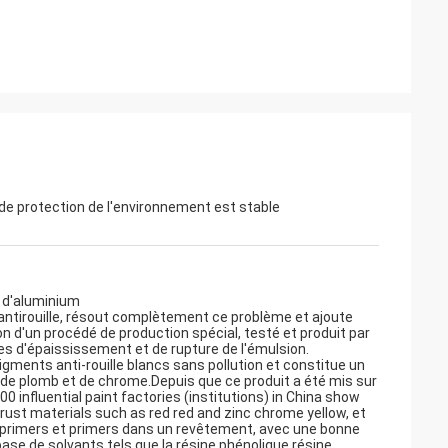
de protection de l'environnement est stable
e d'aluminium
 antirouille, résout complètement ce problème et ajoute
on d'un procédé de production spécial, testé et produit par
mes d'épaississement et de rupture de l'émulsion.
gments anti-rouille blancs sans pollution et constitue un
 de plomb et de chrome.Depuis que ce produit a été mis sur
0 influential paint factories (institutions) in China show
-rust materials such as red red and zinc chrome yellow, et
ers primers et primers dans un revêtement, avec une bonne
 base de solvants tels que la résine phénolique,résine