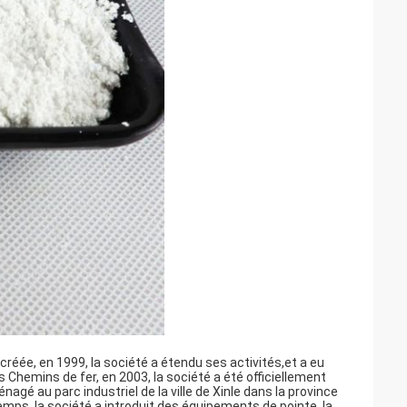
é créée, en 1999, la société a étendu ses activités,et a eu
 Chemins de fer, en 2003, la société a été officiellement
gé au parc industriel de la ville de Xinle dans la province
mps, la société a introduit des équipements de pointe, la