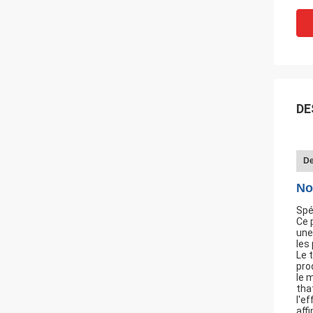
DE
De
No
Spé
Ce 
une
les
Le 
pro
le 
tha
l'e
aff