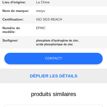
NOUS
Lieu d'origine:
La Chine
Nom de marque:
meiyu
VISITE
Certification:
ISO SGS REACH
DE
Numéro de
EPMC
L'USINE
modèle:
Surligner:
,
phosphate d'hydrogène de zinc
acide phosphorique de zinc
CONTRÔLE
DE
CONTACT!
LA
QUALITÉ
DÉPLIER LES DÉTAILS
NOUS
produits similaires
CONTACTER