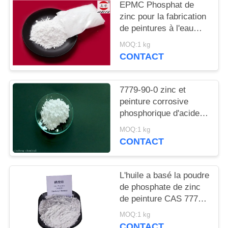
DEMANDEZ
EPMC Phosphat de
zinc pour la fabrication
UN
de peintures à l'eau
DEVIS
avec des peintures
MOQ:1 kg
antirouille basses en
CONTACT
métaux lourds
PLAN
DU
7779-90-0 zinc et
peinture corrosive
SITE
phosphorique d'acide
d'Acidzinc et
MOQ:1 kg
PRIVACY
phosphorique anti pour
CONTACT
l'acier
POLICY
L'huile a basé la poudre
de phosphate de zinc
de peinture CAS 7779-
90-0 pour le bateau et
MOQ:1 kg
les structures
CONTACT