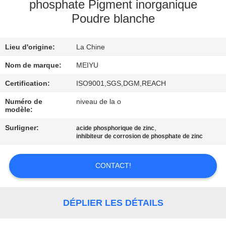
NOUS
phosphate Pigment inorganique
Poudre blanche
VISITE
Lieu d'origine:
La Chine
DE
Nom de marque:
MEIYU
L'USINE
Certification:
ISO9001,SGS,DGM,REACH
CONTRÔLE
Numéro de
niveau de la o
modèle:
DE
Surligner:
,
acide phosphorique de zinc
LA
inhibiteur de corrosion de phosphate de zinc
QUALITÉ
CONTACT!
NOUS
CONTACTER
DÉPLIER LES DÉTAILS