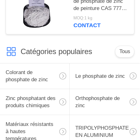
de phosphate de zinc
de peinture CAS 7779-
90-0 pour le bateau et
MOQ:1 kg
les structures
CONTACT
métalliques se
protègent
Catégories populaires
Tous
Colorant de
Le phosphate de zinc
phosphate de zinc
Zinc phosphatant des
Orthophosphate de
produits chimiques
zinc
Matériaux résistants
TRIPOLYPHOSPHATE
à hautes
EN ALUMINIUM
températures