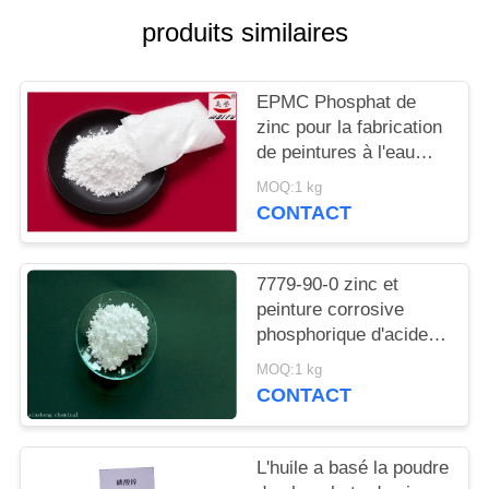
DEMANDEZ
produits similaires
UN
DEVIS
EPMC Phosphat de
zinc pour la fabrication
PLAN
de peintures à l'eau
avec des peintures
DU
MOQ:1 kg
antirouille basses en
CONTACT
SITE
métaux lourds
7779-90-0 zinc et
PRIVACY
peinture corrosive
POLICY
phosphorique d'acide
d'Acidzinc et
MOQ:1 kg
phosphorique anti pour
CONTACT
l'acier
L'huile a basé la poudre