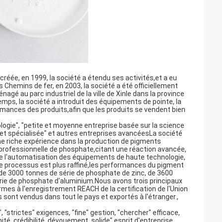
é créée, en 1999, la société a étendu ses activités,et a eu
 Chemins de fer, en 2003, la société a été officiellement
gé au parc industriel de la ville de Xinle dans la province
mps, la société a introduit des équipements de pointe, la
ormances des produits,afin que les produits se vendent bien
ogie", "petite et moyenne entreprise basée sur la science
e et spécialisée" et autres entreprises avancéesLa société
une riche expérience dans la production de pigments
n professionnelle de phosphate,citant une réaction avancée,
e l'automatisation des équipements de haute technologie,
, le processus est plus raffiné,les performances du pigment
 de 3000 tonnes de série de phosphate de zinc, de 3600
rie de phosphate d'aluminium.Nous avons trois principaux
mes à l'enregistrement REACH de la certification de l'Union
ont vendus dans tout le pays et exportés à l'étranger.,
 "strictes" exigences, "fine" gestion, "chercher" efficace,
ité, crédibilité, dévouement, solide" esprit d'entreprise,