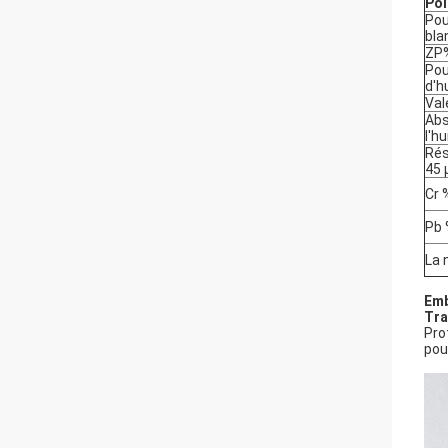
Poi
Pou
bla
ZP
Pou
d'h
Val
Abs
l'h
Rés
45
Cr 
Pb
La 
Emb
Tra
Pro
pou