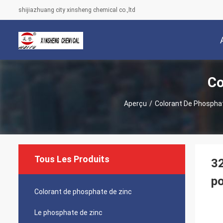
shijiazhuang city xinsheng chemical co.,ltd
Co
Aperçu
/
Colorant De Phospha
Tous Les Produits
32
po
Colorant de phosphate de zinc
Le phosphate de zinc