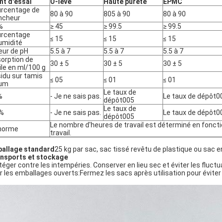
nt d'essai
O-leve
Haute pureté
EPMC
rcentage de
80 à 90
805 à 90
80 à 90
ncheur
%
≥ 45
≥ 99.5
≥ 99.5
rcentage
≤ 15
≤ 15
≤ 15
umidité
eur de pH
5.5 à 7
5.5 à 7
5.5 à 7
orption de
30 ± 5
30 ± 5
30 ± 5
uile en ml/100 g
idu sur tamis
≤ 05
≤ 01
≤ 01
 μm
Le taux de
%
- Je ne sais pas.
Le taux de dépôt0
dépôt005
Le taux de
 %
- Je ne sais pas.
Le taux de dépôt0
dépôt005
Le nombre d'heures de travail est déterminé en foncti
norme
travail.
allage standard
25 kg par sac, sac tissé revêtu de plastique ou sac 
nsports et stockage
téger contre les intempéries. Conserver en lieu sec et éviter les fluc
r les emballages ouverts:Fermez les sacs après utilisation pour éviter 