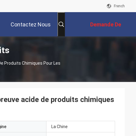
French
Contactez Nous
Demande De
its
Soumission
De Produits Chimiques Pour Les
preuve acide de produits chimiques
gine
La Chine