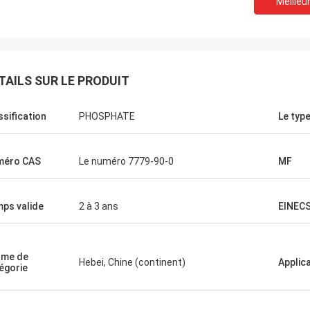
Meilleur
TAILS SUR LE PRODUIT
ssification
PHOSPHATE
Le typ
méro CAS
Le numéro 7779-90-0
MF
ps valide
2 à 3 ans
EINECS
rme de
Hebei, Chine (continent)
Applic
égorie