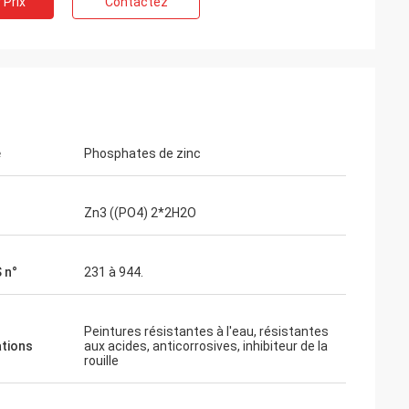
 Prix
Contactez
e
Phosphates de zinc
Zn3 ((PO4) 2*2H2O
 n°
231 à 944.
Peintures résistantes à l'eau, résistantes
ations
aux acides, anticorrosives, inhibiteur de la
rouille