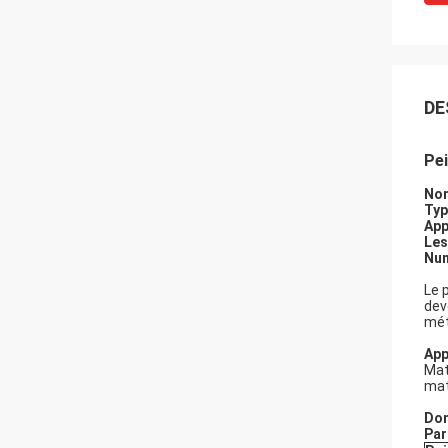
DE
Pei
Nom
Typ
App
Les
Nu
Le 
dev
mét
App
Mat
mat
Don
Par