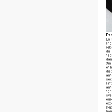
Pro
En 
l'h
reb
du 
tec
dan
Xin
et 
dis
ant
séc
l'i
ant
ton
sys
eur
exp
Dep
hon