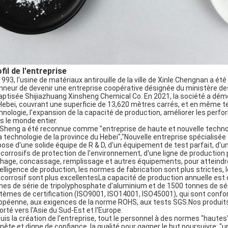
fil de l'entreprise
1993, l'usine de matériaux antirouille de la ville de Xinle Chengnan a ét
onneur de devenir une entreprise coopérative désignée du ministère des
aptisée Shijiazhuang Xinsheng Chemical Co. En 2021, la société a déména
Hebei, couvrant une superficie de 13,620 mètres carrés, et en même te
hnologie, l'expansion de la capacité de production, améliorer les perf
s le monde entier.
 Sheng a été reconnue comme "entreprise de haute et nouvelle technol
la technologie de la province du Hebei","Nouvelle entreprise spécialisé
pose d'une solide équipe de R & D, d'un équipement de test parfait, d'
icorrosifs de protection de l'environnement, d'une ligne de productio
hage, concassage, remplissage et autres équipements, pour atteindr
ntelligence de production, les normes de fabrication sont plus strictes
icorrosif sont plus excellentesLa capacité de production annuelle est
nes de série de tripolyphosphate d'aluminium et de 1500 tonnes de sé
tèmes de certification (ISO9001, ISO14001, ISO45001), qui sont confor
opéenne, aux exigences de la norme ROHS, aux tests SGS.Nos produits s
orté vers l'Asie du Sud-Est et l'Europe.
uis la création de l'entreprise, tout le personnel à des normes "hautes",
nête et digne de confiance, la qualité pour gagner le but,poursuivre: "un