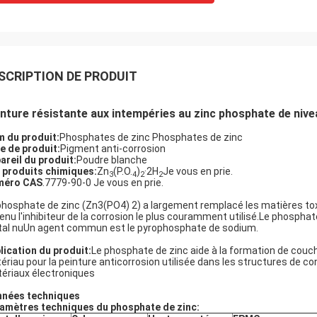
SCRIPTION DE PRODUIT
nture résistante aux intempéries au zinc phosphate de niv
 du produit:
Phosphates de zinc Phosphates de zinc
e de produit:
Pigment anti-corrosion
areil du produit:
Poudre blanche
 produits chimiques:
Zn
(P.O.
)
·2H
Je vous en prie.
3
4
2
2
méro CAS
.7779-90-0 Je vous en prie.
phosphate de zinc (Zn3(PO4) 2) a largement remplacé les matières tox
enu l'inhibiteur de la corrosion le plus couramment utilisé.Le phosphat
al nuUn agent commun est le pyrophosphate de sodium.
lication du produit:
Le phosphate de zinc aide à la formation de couch
ériau pour la peinture anticorrosion utilisée dans les structures de co
ériaux électroniques
nées techniques
amètres techniques du phosphate de zinc: