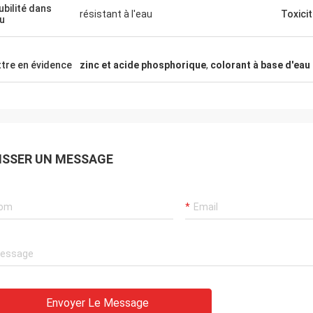
ubilité dans
résistant à l'eau
Toxici
au
tre en évidence
zinc et acide phosphorique
,
colorant à base d'eau
ISSER UN MESSAGE
Envoyer Le Message