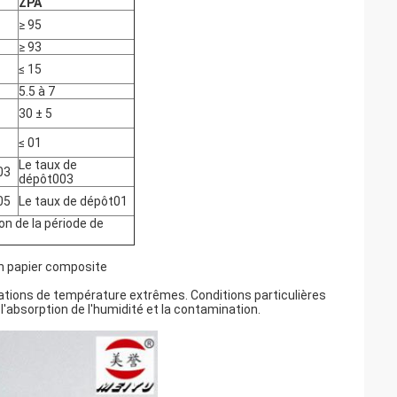
ZPA
≥ 95
≥ 93
≤ 15
5.5 à 7
30 ± 5
≤ 01
Le taux de
03
dépôt003
05
Le taux de dépôt01
on de la période de
en papier composite
tuations de température extrêmes. Conditions particulières
l'absorption de l'humidité et la contamination.