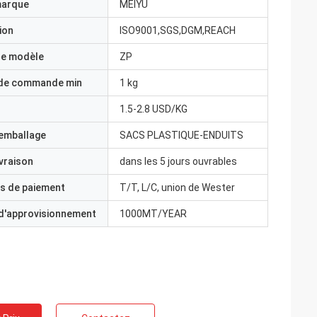
marque
MEIYU
ion
ISO9001,SGS,DGM,REACH
e modèle
ZP
 de commande min
1 kg
1.5-2.8 USD/KG
'emballage
SACS PLASTIQUE-ENDUITS
ivraison
dans les 5 jours ouvrables
s de paiement
T/T, L/C, union de Wester
 d'approvisionnement
1000MT/YEAR