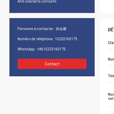
Anti colorants corrosifs
Personne à contacter :
孙会娜
DÉ
Numéro de téléphone :
15232160175
Cla
WhatsApp :
+8615232160175
Nu
Contact
Tem
No
cat