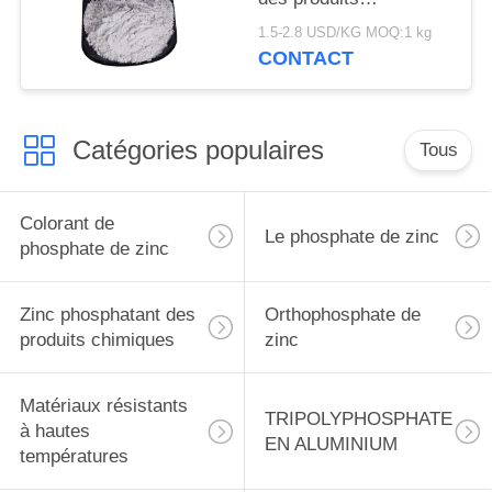
chimiques, inhibiteur
1.5-2.8 USD/KG MOQ:1 kg
de corrosion de
CONTACT
phosphate de zinc
Catégories populaires
Tous
Colorant de
Le phosphate de zinc
phosphate de zinc
Zinc phosphatant des
Orthophosphate de
produits chimiques
zinc
Matériaux résistants
TRIPOLYPHOSPHATE
à hautes
EN ALUMINIUM
températures