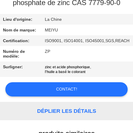
NOUS
phosphate de zinc CAS 7779-90-0
Lieu d'origine:
La Chine
VISITE
DE
Nom de marque:
MEIYU
L'USINE
Certification:
ISO9001, ISO14001, ISO45001,SGS,REACH
Numéro de
ZP
modèle:
CONTRÔLE
Surligner:
,
zinc et acide phosphorique
DE
l'huile a basé le colorant
LA
QUALITÉ
CONTACT!
NOUS
DÉPLIER LES DÉTAILS
CONTACTER