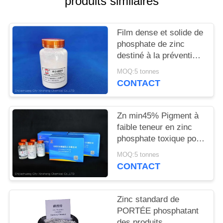
produits similaires
DEMANDEZ
UN
Film dense et solide de
DEVIS
phosphate de zinc
destiné à la prévention
de la corrosion des
PLAN
MOQ:5 tonnes
métaux et au
CONTACT
DU
retardement des
SITE
flammes
Zn min45% Pigment à
faible teneur en zinc
PRIVACY
phosphate toxique pour
POLICY
des solutions
MOQ:5 tonnes
anticorrosion
CONTACT
respectueuses de
l'environnement
Zinc standard de
PORTÉE phosphatant
des produits