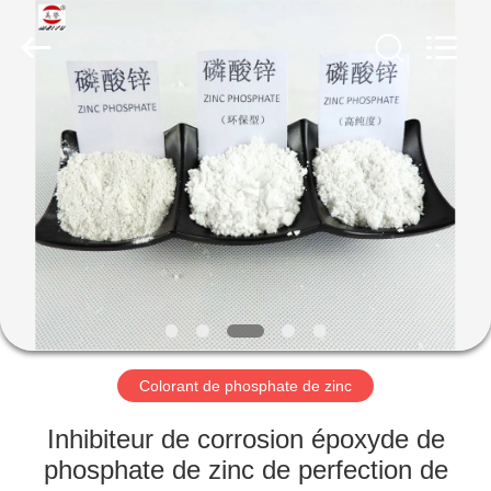
xinsheng
chemical
co.,ltd.
All
Rights
Reserved.
Developed
by
À
ECER
LA
MAISON
PRODUITS
VIDÉOS
À
Colorant de phosphate de zinc
PROPOS
Inhibiteur de corrosion époxyde de
DE
phosphate de zinc de perfection de