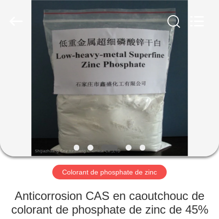
xinsheng
chemical
co.,ltd.
All
Rights
Reserved.
Developed
by
À
ECER
LA
MAISON
PRODUITS
VIDÉOS
À
Colorant de phosphate de zinc
PROPOS
Anticorrosion CAS en caoutchouc de
DE
colorant de phosphate de zinc de 45%