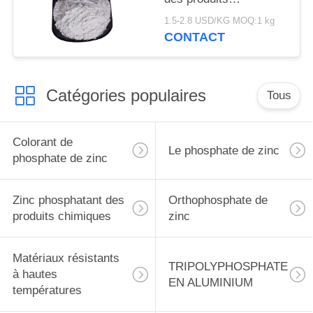
chimiques, inhibiteur
1.5-2.8 USD/KG MOQ:1 kg
de corrosion de
CONTACT
phosphate de zinc
Catégories populaires
Tous
Colorant de
Le phosphate de zinc
phosphate de zinc
Zinc phosphatant des
Orthophosphate de
produits chimiques
zinc
Matériaux résistants
TRIPOLYPHOSPHATE
à hautes
EN ALUMINIUM
températures