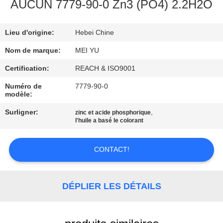
NOUS
AUCUN 7779-90-0 Zn3 (PO4) 2.2H2O
Lieu d'origine:
Hebei Chine
VISITE
DE
Nom de marque:
MEI YU
L'USINE
Certification:
REACH & ISO9001
Numéro de
7779-90-0
modèle:
CONTRÔLE
Surligner:
,
zinc et acide phosphorique
DE
l'huile a basé le colorant
LA
QUALITÉ
CONTACT!
NOUS
DÉPLIER LES DÉTAILS
CONTACTER