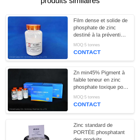
produits similaires
DEMANDEZ
UN
Film dense et solide de
DEVIS
phosphate de zinc
destiné à la prévention
de la corrosion des
PLAN
MOQ:5 tonnes
métaux et au
CONTACT
DU
retardement des
SITE
flammes
Zn min45% Pigment à
faible teneur en zinc
PRIVACY
phosphate toxique pour
POLICY
des solutions
MOQ:5 tonnes
anticorrosion
CONTACT
respectueuses de
l'environnement
Zinc standard de
PORTÉE phosphatant
des produits