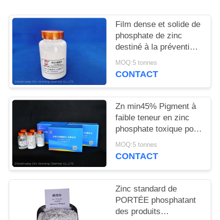
DEMANDEZ
UN
Film dense et solide de
DEVIS
phosphate de zinc
destiné à la prévention
de la corrosion des
MOQ:5 tonnes
PLAN
métaux et au
CONTACT
retardement des
DU
flammes
SITE
Zn min45% Pigment à
faible teneur en zinc
phosphate toxique pour
PRIVACY
des solutions
POLICY
MOQ:5 tonnes
anticorrosion
CONTACT
respectueuses de
l'environnement
Zinc standard de
PORTÉE phosphatant
des produits