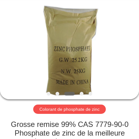
xinsheng
chemical
co.,ltd.
All
Rights
Reserved.
Developed
by
À
ECER
LA
MAISON
PRODUITS
VIDÉOS
À
Colorant de phosphate de zinc
PROPOS
Grosse remise 99% CAS 7779-90-0
DE
Phosphate de zinc de la meilleure