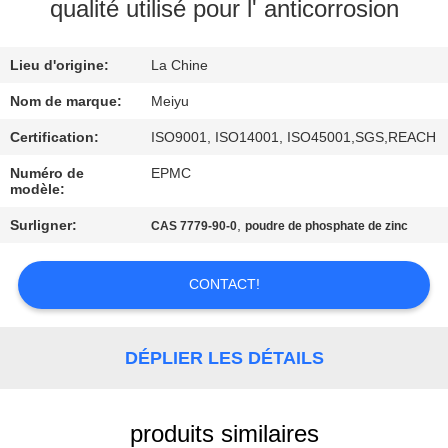
NOUS
qualité utilisé pour l' anticorrosion
Lieu d'origine:
La Chine
VISITE
DE
Nom de marque:
Meiyu
L'USINE
Certification:
ISO9001, ISO14001, ISO45001,SGS,REACH
Numéro de
EPMC
modèle:
CONTRÔLE
Surligner:
,
CAS 7779-90-0
poudre de phosphate de zinc
DE
LA
CONTACT!
QUALITÉ
DÉPLIER LES DÉTAILS
NOUS
CONTACTER
produits similaires