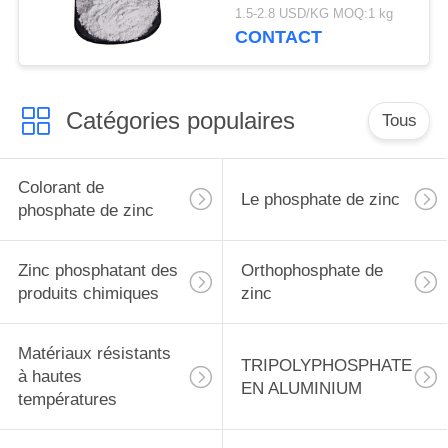
chimiques, inhibiteur
1.5-2.8 USD/KG MOQ:1 kg
de corrosion de
CONTACT
phosphate de zinc
Catégories populaires
Tous
Colorant de
Le phosphate de zinc
phosphate de zinc
Zinc phosphatant des
Orthophosphate de
produits chimiques
zinc
Matériaux résistants
TRIPOLYPHOSPHATE
à hautes
EN ALUMINIUM
températures