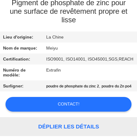
NOUS
Pigment de phosphate de zinc pour
une surface de revêtement propre et
lisse
VISITE
DE
Lieu d'origine:
La Chine
L'USINE
Nom de marque:
Meiyu
Certification:
ISO9001, ISO14001, ISO45001,SGS,REACH
CONTRÔLE
DE
Numéro de
Extrafin
modèle:
LA
Surligner:
,
poudre de phosphate du zinc 2
poudre du Zn po4
QUALITÉ
CONTACT!
NOUS
CONTACTER
DÉPLIER LES DÉTAILS