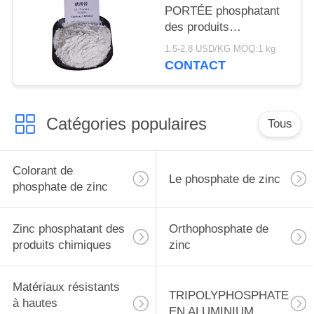
PORTÉE phosphatant
des produits
chimiques, inhibiteur
1.5-2.8 USD/KG MOQ:1 kg
de corrosion de
CONTACT
phosphate de zinc
Catégories populaires
Tous
Colorant de
Le phosphate de zinc
phosphate de zinc
Zinc phosphatant des
Orthophosphate de
produits chimiques
zinc
Matériaux résistants
TRIPOLYPHOSPHATE
à hautes
EN ALUMINIUM