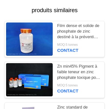
DEMANDEZ
produits similaires
UN
DEVIS
Film dense et solide de
phosphate de zinc
PLAN
destiné à la prévention
DU
de la corrosion des
MOQ:5 tonnes
métaux et au
SITE
CONTACT
retardement des
flammes
PRIVACY
Zn min45% Pigment à
faible teneur en zinc
POLICY
phosphate toxique pour
des solutions
MOQ:5 tonnes
anticorrosion
CONTACT
respectueuses de
l'environnement
Zinc standard de