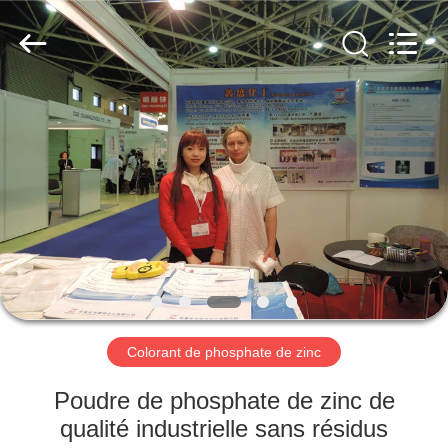
xinsheng
chemical
co.,ltd.
All
Rights
Reserved.
Developed
by
À
ECER
LA
MAISON
PRODUITS
VIDÉOS
À
Colorant de phosphate de zinc
PROPOS
Poudre de phosphate de zinc de
DE
qualité industrielle sans résidus