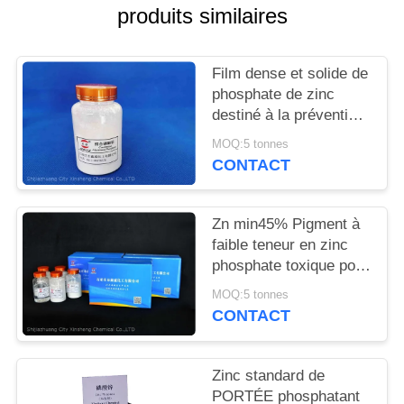
DEMANDEZ
produits similaires
UN
DEVIS
Film dense et solide de
phosphate de zinc
destiné à la prévention
PLAN
de la corrosion des
MOQ:5 tonnes
DU
métaux et au
CONTACT
retardement des
SITE
flammes
Zn min45% Pigment à
PRIVACY
faible teneur en zinc
phosphate toxique pour
POLICY
des solutions
MOQ:5 tonnes
anticorrosion
CONTACT
respectueuses de
l'environnement
Zinc standard de
PORTÉE phosphatant