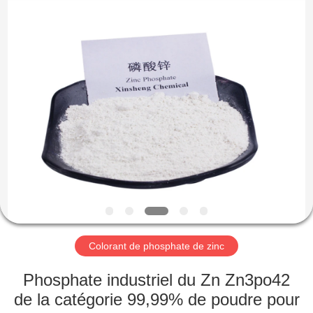
xinsheng
chemical
co.,ltd.
All
Rights
Reserved.
Developed
by
À
ECER
LA
MAISON
PRODUITS
VIDÉOS
À
Colorant de phosphate de zinc
PROPOS
Phosphate industriel du Zn Zn3po42
DE
de la catégorie 99,99% de poudre pour