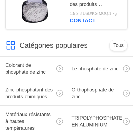
des produits
chimiques, inhibiteur
1.5-2.8 USD/KG MOQ:1 kg
de corrosion de
CONTACT
phosphate de zinc
Catégories populaires
Tous
Colorant de
Le phosphate de zinc
phosphate de zinc
Zinc phosphatant des
Orthophosphate de
produits chimiques
zinc
Matériaux résistants
TRIPOLYPHOSPHATE
à hautes
EN ALUMINIUM
températures