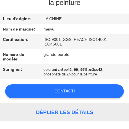
NOUS
la peinture
Lieu d'origine:
LA CHINE
VISITE
DE
Nom de marque:
meiyu
L'USINE
Certification:
ISO 9001 ,SGS, REACH ISO14001
ISO45001
Numéro de
grande pureté
CONTRÔLE
modèle:
DE
Surligner:
,
,
,
colorant zn3po42
99
99% zn3po42
phosphate de Zn pour la peinture
LA
QUALITÉ
CONTACT!
NOUS
DÉPLIER LES DÉTAILS
CONTACTER