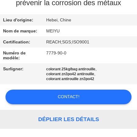
NOUS
prévenir la corrosion des métaux
Lieu d'origine:
Hebei, Chine
VISITE
DE
Nom de marque:
MEIYU
L'USINE
Certification:
REACH;SGS;ISO9001
Numéro de
7779-90-0
modèle:
CONTRÔLE
Surligner:
,
colorant 25kg/bag antirouille
DE
,
colorant zn3po42 antirouille
colorant antirouille zn3po42
LA
QUALITÉ
CONTACT!
NOUS
DÉPLIER LES DÉTAILS
CONTACTER