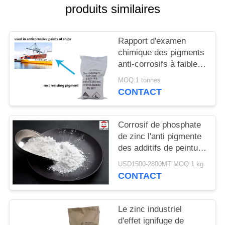
DEMANDEZ
produits similaires
UN
DEVIS
Rapport d'examen
chimique des pigments
anti-corrosifs à faible
PLAN
teneur en zinc
MOQ:1 tonnes
DU
phosphate de métaux
CONTACT
lourds
SITE
Corrosif de phosphate
PRIVACY
de zinc l'anti pigmente
des additifs de peinture
POLICY
et des additifs de
USD1500-2800MT MOQ:1 kg
revêtement
CONTACT
Le zinc industriel
d'effet ignifuge de