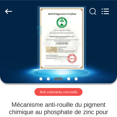
xinsheng
chemical
co.,ltd.
All
Rights
Reserved.
Developed
by
À
ECER
LA
MAISON
PRODUITS
VIDÉOS
À
Anti colorants corrosifs
PROPOS
Mécanisme anti-rouille du pigment
DE
chimique au phosphate de zinc pour