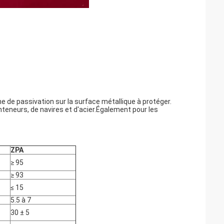
e de passivation sur la surface métallique à protéger.
nteneurs, de navires et d'acier.Également pour les
ZPA
≥ 95
≥ 93
≤ 15
5.5 à 7
30 ± 5