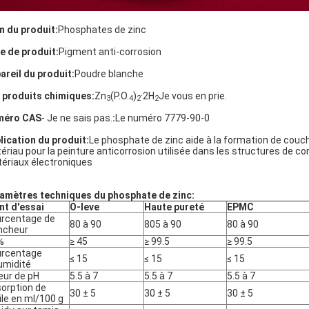
 du produit:
Phosphates de zinc
e de produit:
Pigment anti-corrosion
areil du produit:
Poudre blanche
 produits chimiques:
Zn
(P.O.
)
·2H
Je vous en prie.
3
4
2
2
méro CAS
- Je ne sais pas.
:
Le numéro 7779-90-0
lication du produit:
Le phosphate de zinc aide à la formation de couch
ériau pour la peinture anticorrosion utilisée dans les structures de co
ériaux électroniques
amètres techniques du phosphate de zinc:
nt d'essai
O-leve
Haute pureté
EPMC
rcentage de
80 à 90
805 à 90
80 à 90
ncheur
%
≥ 45
≥ 99.5
≥ 99.5
rcentage
≤ 15
≤ 15
≤ 15
umidité
eur de pH
5.5 à 7
5.5 à 7
5.5 à 7
orption de
30 ± 5
30 ± 5
30 ± 5
uile en ml/100 g