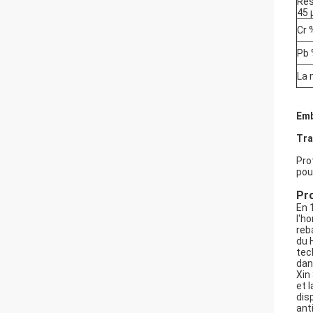
Rés
45
Cr 
Pb
La 
Emb
Tra
Pro
pou
Pro
En 
l'h
reb
du 
tec
dan
Xin
et 
dis
ant