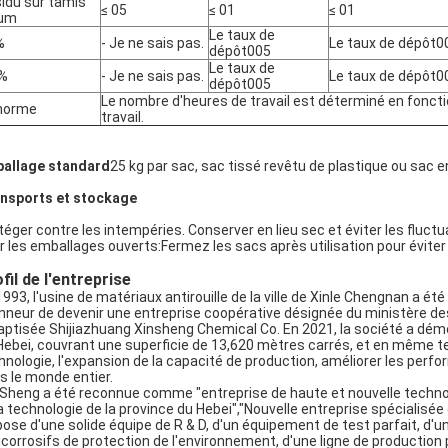
idu sur tamis
≤ 05
≤ 01
≤ 01
 μm
Le taux de
%
- Je ne sais pas.
Le taux de dépôt0
dépôt005
Le taux de
 %
- Je ne sais pas.
Le taux de dépôt0
dépôt005
Le nombre d'heures de travail est déterminé en foncti
norme
travail.
allage standard
25 kg par sac, sac tissé revêtu de plastique ou sac 
nsports et stockage
téger contre les intempéries. Conserver en lieu sec et éviter les fluc
r les emballages ouverts:Fermez les sacs après utilisation pour éviter 
fil de l'entreprise
1993, l'usine de matériaux antirouille de la ville de Xinle Chengnan a ét
onneur de devenir une entreprise coopérative désignée du ministère des
aptisée Shijiazhuang Xinsheng Chemical Co. En 2021, la société a déména
Hebei, couvrant une superficie de 13,620 mètres carrés, et en même te
hnologie, l'expansion de la capacité de production, améliorer les perf
s le monde entier.
 Sheng a été reconnue comme "entreprise de haute et nouvelle technol
la technologie de la province du Hebei","Nouvelle entreprise spécialisé
pose d'une solide équipe de R & D, d'un équipement de test parfait, d'
icorrosifs de protection de l'environnement, d'une ligne de productio