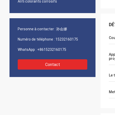
Anti colorants corrosifs
DÉ
Personne à contacter :
孙会娜
Cou
Numéro de téléphone :
15232160175
WhatsApp :
+8615232160175
App
pro
Contact
Le 
Met