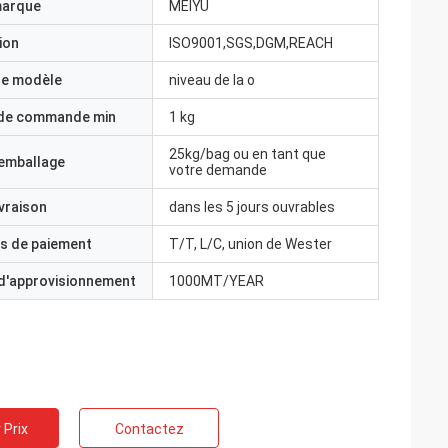
marque
MEIYU
ion
ISO9001,SGS,DGM,REACH
e modèle
niveau de la o
 de commande min
1 kg
25kg/bag ou en tant que
'emballage
votre demande
ivraison
dans les 5 jours ouvrables
s de paiement
T/T, L/C, union de Wester
 d'approvisionnement
1000MT/YEAR
 Prix
Contactez