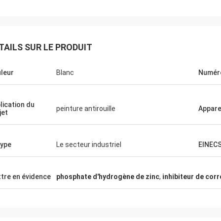
TAILS SUR LE PRODUIT
leur
Blanc
Numér
lication du
peinture antirouille
Appar
jet
type
Le secteur industriel
EINECS
tre en évidence
phosphate d'hydrogène de zinc
,
inhibiteur de cor