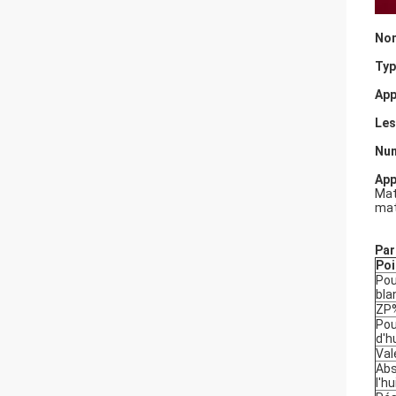
Nom
Typ
App
Les
Nu
App
Mat
mat
Par
Poi
Pou
bla
ZP
Pou
d'h
Val
Abs
l'h