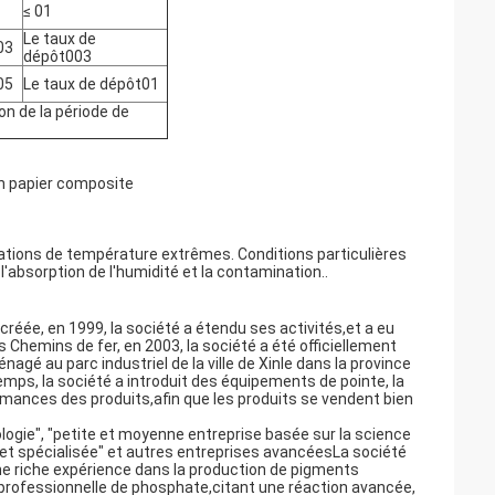
≤ 01
Le taux de
03
dépôt003
05
Le taux de dépôt01
on de la période de
en papier composite
tuations de température extrêmes. Conditions particulières
l'absorption de l'humidité et la contamination..
é créée, en 1999, la société a étendu ses activités,et a eu
 Chemins de fer, en 2003, la société a été officiellement
gé au parc industriel de la ville de Xinle dans la province
mps, la société a introduit des équipements de pointe, la
ormances des produits,afin que les produits se vendent bien
ogie", "petite et moyenne entreprise basée sur la science
e et spécialisée" et autres entreprises avancéesLa société
une riche expérience dans la production de pigments
n professionnelle de phosphate,citant une réaction avancée,