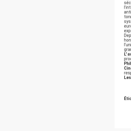
séc
l'i
ant
ton
sys
eur
exp
Dep
hon
l'un
gran
L' 
pro
Phi
Cin
res
Les
Éti