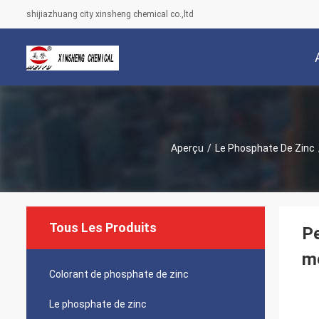
shijiazhuang city xinsheng chemical co.,ltd
Aperçu
/
Le Phosphate De Zinc
Tous Les Produits
Pe
mé
Colorant de phosphate de zinc
Le phosphate de zinc