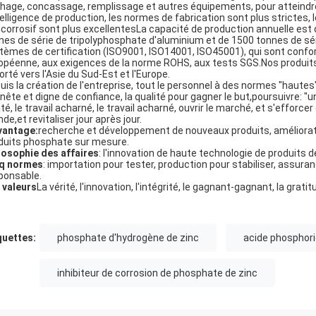
hage, concassage, remplissage et autres équipements, pour atteindr
ntelligence de production, les normes de fabrication sont plus strictes
icorrosif sont plus excellentesLa capacité de production annuelle est
nes de série de tripolyphosphate d'aluminium et de 1500 tonnes de sé
tèmes de certification (ISO9001, ISO14001, ISO45001), qui sont confor
opéenne, aux exigences de la norme ROHS, aux tests SGS.Nos produits s
orté vers l'Asie du Sud-Est et l'Europe.
uis la création de l'entreprise, tout le personnel à des normes "hautes",
nête et digne de confiance, la qualité pour gagner le but,poursuivre: "un
ité, le travail acharné, le travail acharné, ouvrir le marché, et s'efforcer
de,et revitaliser jour après jour.
avantage:
recherche et développement de nouveaux produits, améliorat
duits phosphate sur mesure.
losophie des affaires
: l'innovation de haute technologie de produits 
q normes
: importation pour tester, production pour stabiliser, assura
ponsable.
 valeurs
La vérité, l'innovation, l'intégrité, le gagnant-gagnant, la gratit
quettes:
phosphate d'hydrogène de zinc
acide phosphori
inhibiteur de corrosion de phosphate de zinc