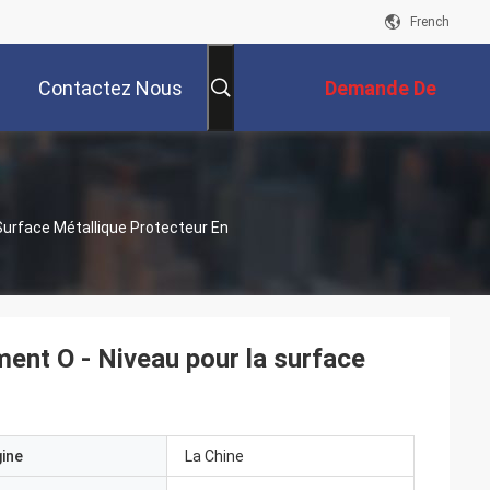
French
Contactez Nous
Demande De
Soumission
Surface Métallique Protecteur En
ment O - Niveau pour la surface
gine
La Chine