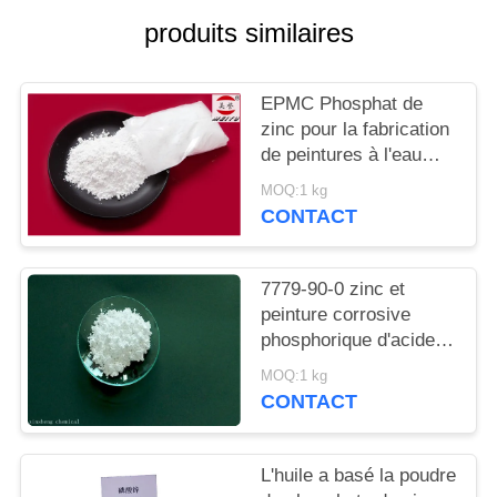
DEMANDEZ
produits similaires
UN
DEVIS
EPMC Phosphat de
zinc pour la fabrication
PLAN
de peintures à l'eau
avec des peintures
DU
MOQ:1 kg
antirouille basses en
CONTACT
SITE
métaux lourds
7779-90-0 zinc et
PRIVACY
peinture corrosive
POLICY
phosphorique d'acide
d'Acidzinc et
MOQ:1 kg
phosphorique anti pour
CONTACT
l'acier
L'huile a basé la poudre