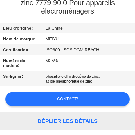
NOUS
zinc 7779 90 0 Pour appareils
électroménagers
VISITE
Lieu d'origine:
La Chine
DE
Nom de marque:
MEIYU
L'USINE
Certification:
ISO9001,SGS,DGM,REACH
CONTRÔLE
Numéro de
50,5%
modèle:
DE
Surligner:
,
phosphate d'hydrogène de zinc
LA
acide phosphorique de zinc
QUALITÉ
CONTACT!
NOUS
CONTACTER
DÉPLIER LES DÉTAILS