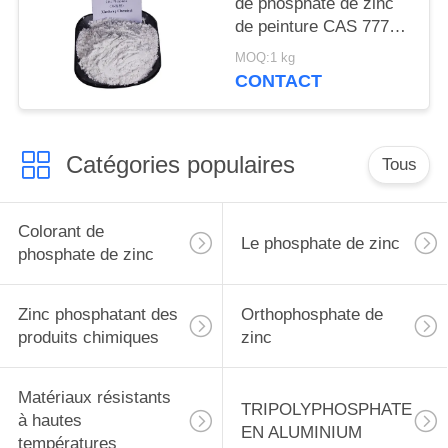
de phosphate de zinc
de peinture CAS 7779-
90-0 pour le bateau et
MOQ:1 kg
les structures
CONTACT
métalliques se
protègent
Catégories populaires
Tous
Colorant de
Le phosphate de zinc
phosphate de zinc
Zinc phosphatant des
Orthophosphate de
produits chimiques
zinc
Matériaux résistants
TRIPOLYPHOSPHATE
à hautes
EN ALUMINIUM
températures