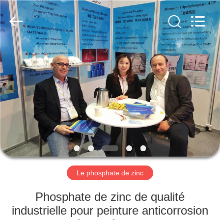
city
xinsheng
chemical
co.,ltd.
All
Rights
Reserved.
Developed
À
by
ECER
LA
MAISON
PRODUITS
VIDÉOS
À
Le phosphate de zinc
PROPOS
Phosphate de zinc de qualité
DE
industrielle pour peinture anticorrosion