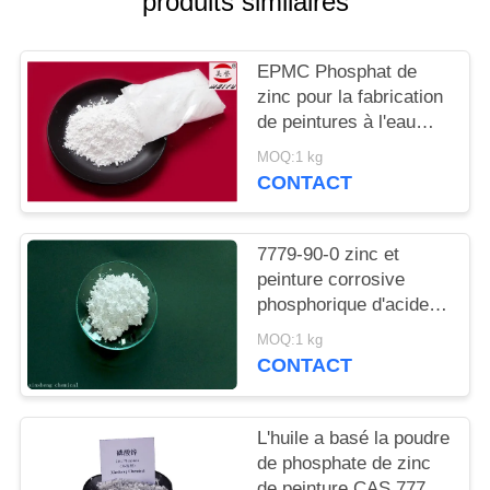
produits similaires
DEMANDEZ
UN
EPMC Phosphat de
DEVIS
zinc pour la fabrication
de peintures à l'eau
avec des peintures
PLAN
MOQ:1 kg
antirouille basses en
CONTACT
DU
métaux lourds
SITE
7779-90-0 zinc et
peinture corrosive
PRIVACY
phosphorique d'acide
POLICY
d'Acidzinc et
MOQ:1 kg
phosphorique anti pour
CONTACT
l'acier
L'huile a basé la poudre
de phosphate de zinc
de peinture CAS 7779-