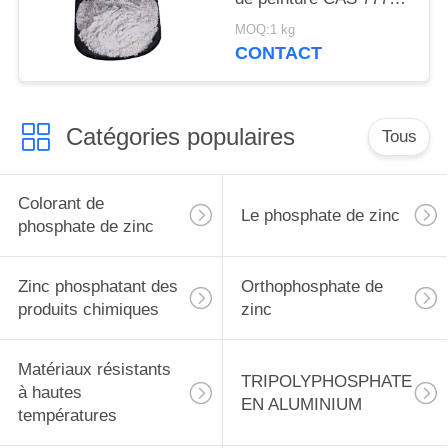
90-0 pour le bateau et
MOQ:1 kg
les structures
CONTACT
métalliques se
protègent
Catégories populaires
Tous
Colorant de
Le phosphate de zinc
phosphate de zinc
Zinc phosphatant des
Orthophosphate de
produits chimiques
zinc
Matériaux résistants
TRIPOLYPHOSPHATE
à hautes
EN ALUMINIUM
températures