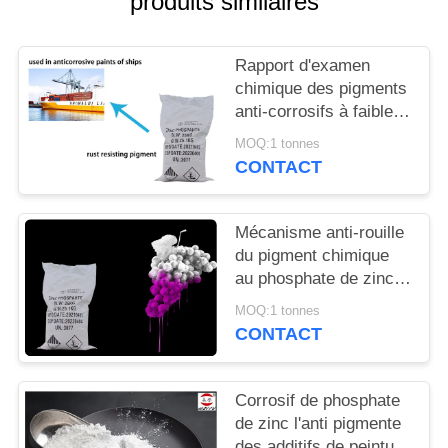
produits similaires
DEMANDEZ
UN
Rapport d'examen
DEVIS
chimique des pigments
anti-corrosifs à faible
teneur en zinc
PLAN
MOQ:1 tonnes
phosphate de métaux
CONTACT
DU
lourds
SITE
Mécanisme anti-rouille
du pigment chimique
PRIVACY
au phosphate de zinc
POLICY
pour prévenir la
MOQ:1 tonnes
corrosion des métaux
CONTACT
Corrosif de phosphate
de zinc l'anti pigmente
des additifs de peinture