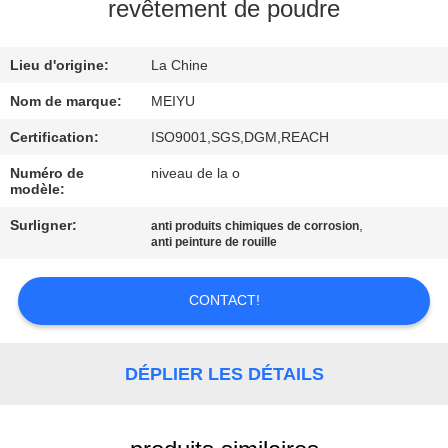
NOUS
revêtement de poudre
Lieu d'origine:
La Chine
VISITE
DE
Nom de marque:
MEIYU
L'USINE
Certification:
ISO9001,SGS,DGM,REACH
Numéro de
niveau de la o
modèle:
CONTRÔLE
Surligner:
,
anti produits chimiques de corrosion
DE
anti peinture de rouille
LA
QUALITÉ
CONTACT!
NOUS
DÉPLIER LES DÉTAILS
CONTACTER