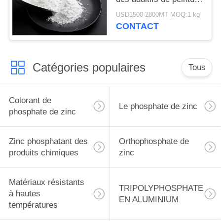
et des additifs de
USD1500-2800MT MOQ:1 kg
revêtement
CONTACT
Catégories populaires
Tous
Colorant de
Le phosphate de zinc
phosphate de zinc
Zinc phosphatant des
Orthophosphate de
produits chimiques
zinc
Matériaux résistants
TRIPOLYPHOSPHATE
à hautes
EN ALUMINIUM
températures