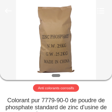
chemical
co.,ltd.
All
Rights
Reserved.
Developed
by
ECER
À
LA
MAISON
PRODUITS
VIDÉOS
À
Anti colorants corrosifs
PROPOS
Colorant pur 7779-90-0 de poudre de
DE
phosphate standard de zinc d'usine de