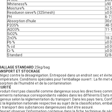
Whiteness%
≥90
Moisture%
≥2.5
Residueon sieve% (325mesh)
≤0.0
PH
6-7.
Absorption d'huile
30±
P2O5%
48-
Al2O3%
11-
SiO2%
-----
ZnO%
18-
Pb %
≤0.0
% cd
≤0.
Cr %
≤0.
Standard
Q/8
BALLAGE STANDARD
25kg/bag
ANSPORT ET STOCKAGE
tégez contre la désagrégation. Entreposé dans un endroit sec et évit
température. Conditions spéciales pour l'emballage ouvert : La fin met 
bsorption de l'humidité et de la contamination
CURITÉ
produit n'est pas classifié comme dangereux sous les directives com
lements nationaux correspondants valides dans les différents Etats m
gereux selon la réglementation du transport. Dans les pays tiers, Con
c la législation nationale respective au sujet de la classification, emb
le transport des substances dangereuses doit être assuré.
devrait observer l'information contenue dans la fiche technique de séc