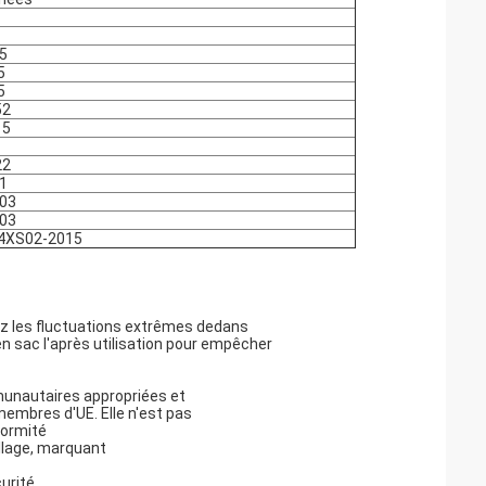
5
5
5
52
15
22
1
003
003
4XS02-2015
ez les fluctuations extrêmes dedans
en sac l'après utilisation pour empêcher
munautaires appropriées et
embres d'UE. Elle n'est pas
formité
allage, marquant
urité.