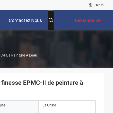
French
Contactez Nous
Demande De
Soumission
-II De Peinture À L'eau
 finesse EPMC-II de peinture à
gine
La Chine