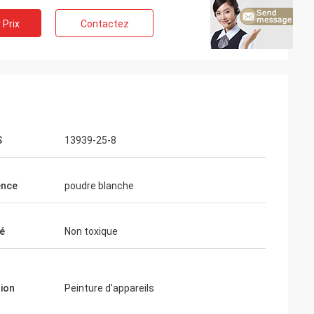
 Prix
Contactez
S
13939-25-8
ence
poudre blanche
té
Non toxique
tion
Peinture d'appareils