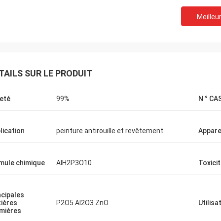
Meilleur
TAILS SUR LE PRODUIT
eté
99%
N ° CA
lication
peinture antirouille et revêtement
Appar
mule chimique
AlH2P3O10
Toxici
ncipales
ières
P2O5 Al2O3 ZnO
Utilisa
mières