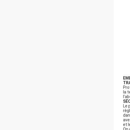
EM
TR
Pro
la 
l'a
SÉ
Le 
règ
dan
ave
et 
On 