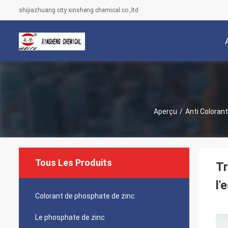
shijiazhuang city xinsheng chemical co.,ltd
Aperçu
/
Anti Colorant
Tous Les Produits
Tr
l'
Colorant de phosphate de zinc
Le phosphate de zinc