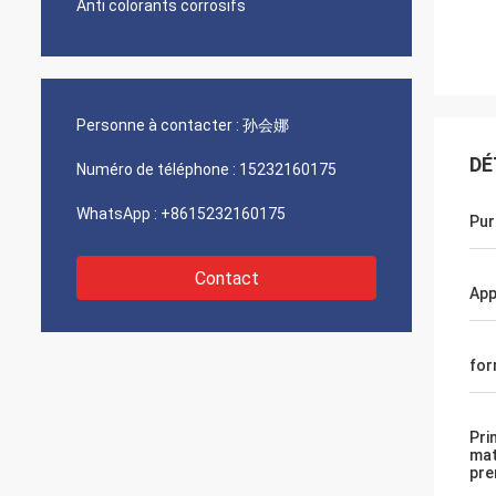
Anti colorants corrosifs
Personne à contacter :
孙会娜
DÉ
Numéro de téléphone :
15232160175
WhatsApp :
+8615232160175
Pur
Contact
App
for
Pri
mat
pre