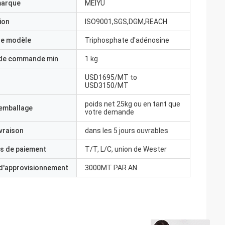
marque
MEIYU
ion
ISO9001,SGS,DGM,REACH
e modèle
Triphosphate d'adénosine
 de commande min
1 kg
USD1695/MT to
USD3150/MT
poids net 25kg ou en tant que
'emballage
votre demande
ivraison
dans les 5 jours ouvrables
s de paiement
T/T, L/C, union de Wester
 d'approvisionnement
3000MT PAR AN