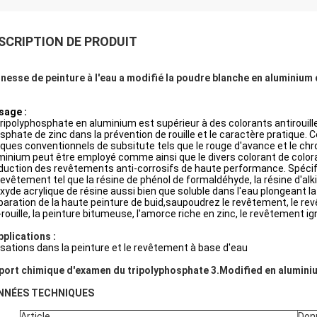
SCRIPTION DE PRODUIT
finesse de peinture à l'eau a modifié la poudre blanche en aluminium
sage :
tripolyphosphate en aluminium est supérieur à des colorants antirouille
sphate de zinc dans la prévention de rouille et le caractère pratique. C
iques conventionnels de subsitute tels que le rouge d'avance et le ch
minium peut être employé comme ainsi que le divers colorant de coloratio
duction des revêtements anti-corrosifs de haute performance. Spécifiq
revêtement tel que la résine de phénol de formaldéhyde, la résine d'alki
xyde acrylique de résine aussi bien que soluble dans l'eau plongeant la 
paration de la haute peinture de buid,saupoudrez le revêtement, le rev
-rouille, la peinture bitumeuse, l'amorce riche en zinc, le revêtement ign
pplications :
lisations dans la peinture et le revêtement à base d'eau
port chimique d'examen du tripolyphosphate 3.Modified en aluminiu
NNÉES TECHNIQUES
Article
Don