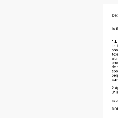
DE
la 
1.U
Le 
pho
tox
alu
pro
de 
épo
per
sur
2.A
Uti
rap
DO