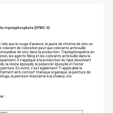
 du tripolyphosphate (EPMC-II)
 tels que le rouge d'avance, le jaune de chrome de zinc un
e colorant de coloration peut aux colorants antirouille
romeyellow de zinc dans la production. Tripolyphospahte en
n, les agents filiing et les colorants antirouille dans la
uement, il s'applique à la production du type dissolvant
de, la résine époxyde, le polyester époxyde et l'ester
peinture. En outre, c'est également Ti applicable le
êtement anti-corrosif titanique organique, la peinture de
ifuge, la peinture résistante à la chaleur, etc.
m :
nées