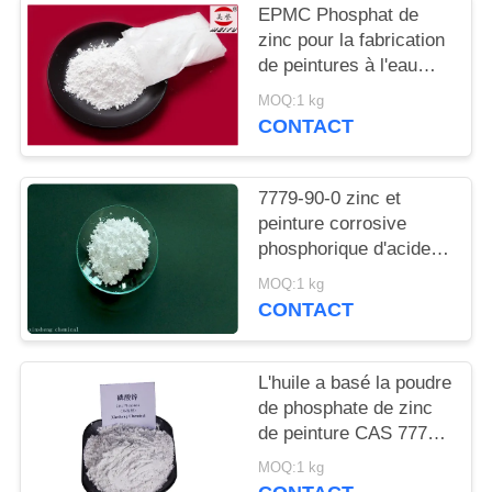
DEMANDEZ
EPMC Phosphat de
zinc pour la fabrication
UN
de peintures à l'eau
DEVIS
avec des peintures
MOQ:1 kg
antirouille basses en
CONTACT
métaux lourds
PLAN
DU
7779-90-0 zinc et
SITE
peinture corrosive
phosphorique d'acide
d'Acidzinc et
MOQ:1 kg
PRIVACY
phosphorique anti pour
CONTACT
l'acier
POLICY
L'huile a basé la poudre
de phosphate de zinc
de peinture CAS 7779-
90-0 pour le bateau et
MOQ:1 kg
les structures