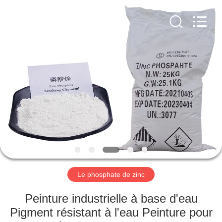
city
xinsheng
chemical
co.,ltd.
All
Rights
Reserved.
Developed
À
by
ECER
LA
MAISON
PRODUITS
VIDÉOS
À
Le phosphate de zinc
PROPOS
Peinture industrielle à base d'eau
DE
Pigment résistant à l'eau Peinture pour