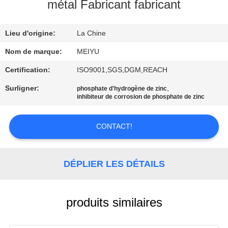
NOUS
métal Fabricant fabricant
Lieu d'origine:
La Chine
VISITE
DE
Nom de marque:
MEIYU
L'USINE
Certification:
ISO9001,SGS,DGM,REACH
Surligner:
,
phosphate d'hydrogène de zinc
inhibiteur de corrosion de phosphate de zinc
CONTRÔLE
DE
CONTACT!
LA
QUALITÉ
DÉPLIER LES DÉTAILS
NOUS
CONTACTER
produits similaires