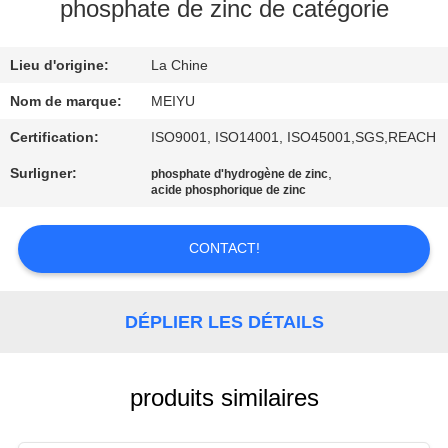
NOUS
phosphate de zinc de catégorie
Lieu d'origine:
La Chine
VISITE
DE
Nom de marque:
MEIYU
L'USINE
Certification:
ISO9001, ISO14001, ISO45001,SGS,REACH
Surligner:
,
phosphate d'hydrogène de zinc
acide phosphorique de zinc
CONTRÔLE
DE
CONTACT!
LA
QUALITÉ
DÉPLIER LES DÉTAILS
NOUS
CONTACTER
produits similaires