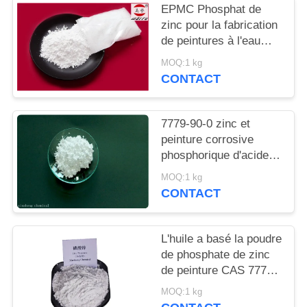
DEMANDEZ
EPMC Phosphat de
zinc pour la fabrication
UN
de peintures à l'eau
DEVIS
avec des peintures
MOQ:1 kg
antirouille basses en
CONTACT
métaux lourds
PLAN
DU
7779-90-0 zinc et
SITE
peinture corrosive
phosphorique d'acide
d'Acidzinc et
MOQ:1 kg
PRIVACY
phosphorique anti pour
CONTACT
l'acier
POLICY
L'huile a basé la poudre
de phosphate de zinc
de peinture CAS 7779-
90-0 pour le bateau et
MOQ:1 kg
les structures