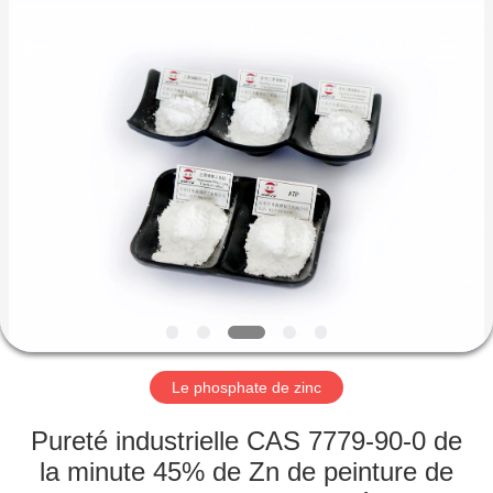
xinsheng
chemical
co.,ltd.
All
Rights
Reserved.
Developed
by
À
ECER
LA
MAISON
PRODUITS
VIDÉOS
À
Le phosphate de zinc
PROPOS
Pureté industrielle CAS 7779-90-0 de
DE
la minute 45% de Zn de peinture de