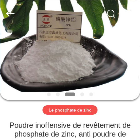
xinsheng
chemical
co.,ltd.
All
Rights
Reserved.
Developed
by
À
ECER
LA
MAISON
PRODUITS
VIDÉOS
À
Le phosphate de zinc
PROPOS
Poudre inoffensive de revêtement de
DE
phosphate de zinc, anti poudre de