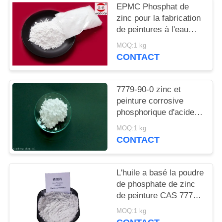
DEMANDEZ
EPMC Phosphat de
zinc pour la fabrication
UN
de peintures à l'eau
DEVIS
avec des peintures
MOQ:1 kg
antirouille basses en
CONTACT
métaux lourds
PLAN
DU
7779-90-0 zinc et
SITE
peinture corrosive
phosphorique d'acide
d'Acidzinc et
MOQ:1 kg
PRIVACY
phosphorique anti pour
CONTACT
l'acier
POLICY
L'huile a basé la poudre
de phosphate de zinc
de peinture CAS 7779-
90-0 pour le bateau et
MOQ:1 kg
les structures