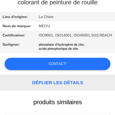
NOUS
colorant de peinture de rouille
Lieu d'origine:
La Chine
VISITE
DE
Nom de marque:
MEIYU
L'USINE
Certification:
ISO9001, ISO14001, ISO45001,SGS,REACH
Surligner:
,
phosphate d'hydrogène de zinc
acide phosphorique de zinc
CONTRÔLE
DE
CONTACT!
LA
QUALITÉ
DÉPLIER LES DÉTAILS
NOUS
CONTACTER
produits similaires