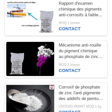
DEMANDEZ
Rapport d'examen
chimique des pigments
UN
anti-corrosifs à faible
DEVIS
teneur en zinc
MOQ:1 tonnes
phosphate de métaux
CONTACT
lourds
PLAN
DU
Mécanisme anti-rouille
SITE
du pigment chimique
au phosphate de zinc
pour prévenir la
MOQ:1 tonnes
PRIVACY
corrosion des métaux
CONTACT
POLICY
Corrosif de phosphate
de zinc l'anti pigmente
des additifs de peinture
et des additifs de
USD1500-2800MT MOQ:1 kg
revêtement