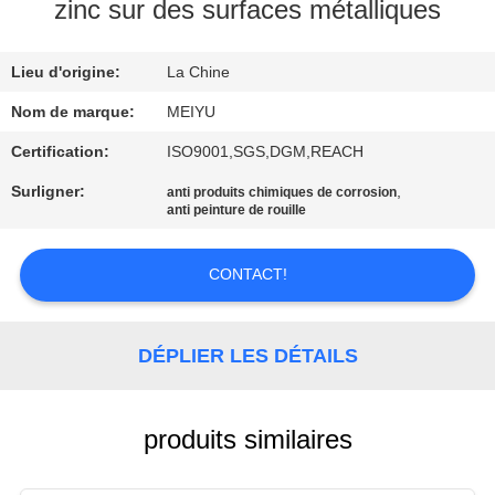
NOUS
zinc sur des surfaces métalliques
Lieu d'origine:
La Chine
VISITE
DE
Nom de marque:
MEIYU
L'USINE
Certification:
ISO9001,SGS,DGM,REACH
Surligner:
,
anti produits chimiques de corrosion
anti peinture de rouille
CONTRÔLE
DE
CONTACT!
LA
QUALITÉ
DÉPLIER LES DÉTAILS
NOUS
CONTACTER
produits similaires