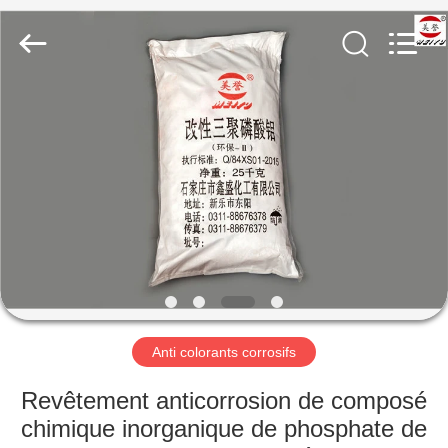
chemical
co.,ltd.
All
Rights
Reserved.
Developed
by
ECER
À
LA
MAISON
PRODUITS
VIDÉOS
À
Anti colorants corrosifs
PROPOS
Revêtement anticorrosion de composé
DE
chimique inorganique de phosphate de