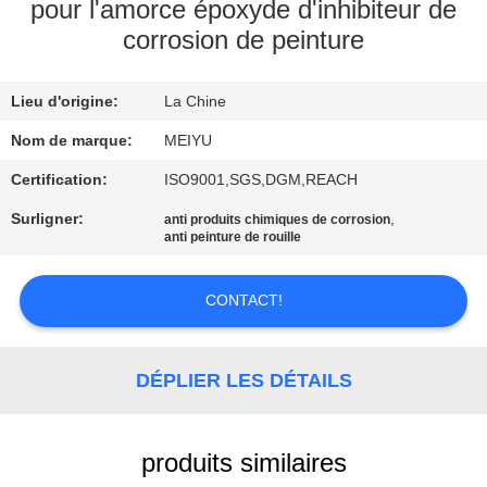
NOUS
pour l'amorce époxyde d'inhibiteur de
corrosion de peinture
VISITE
Lieu d'origine:
La Chine
DE
Nom de marque:
MEIYU
L'USINE
Certification:
ISO9001,SGS,DGM,REACH
CONTRÔLE
Surligner:
,
anti produits chimiques de corrosion
anti peinture de rouille
DE
LA
CONTACT!
QUALITÉ
DÉPLIER LES DÉTAILS
NOUS
CONTACTER
produits similaires