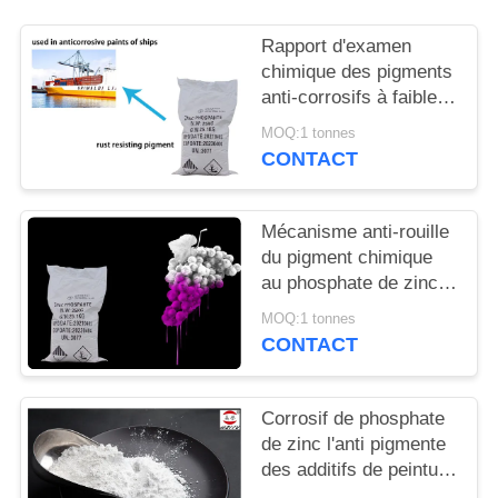
DEMANDEZ
UN
Rapport d'examen
chimique des pigments
DEVIS
anti-corrosifs à faible
teneur en zinc
MOQ:1 tonnes
phosphate de métaux
PLAN
CONTACT
lourds
DU
SITE
Mécanisme anti-rouille
du pigment chimique
au phosphate de zinc
PRIVACY
pour prévenir la
MOQ:1 tonnes
POLICY
corrosion des métaux
CONTACT
Corrosif de phosphate
de zinc l'anti pigmente
des additifs de peinture
et des additifs de