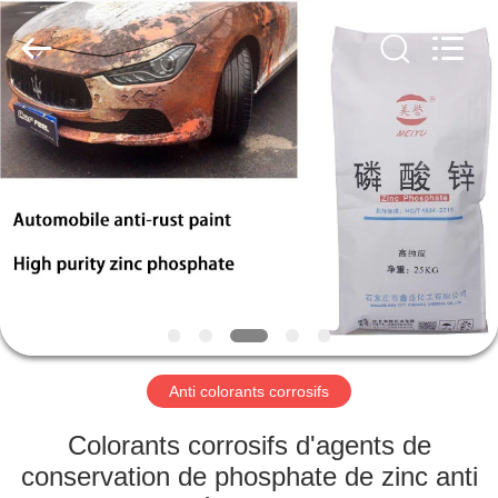
chemical
co.,ltd.
All
Rights
Reserved.
Developed
by
ECER
À
LA
MAISON
PRODUITS
VIDÉOS
À
Anti colorants corrosifs
PROPOS
Colorants corrosifs d'agents de
DE
conservation de phosphate de zinc anti