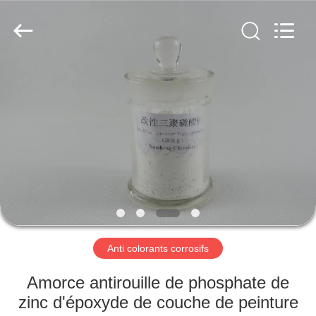
xinsheng
chemical
co.,ltd.
All
Rights
Reserved.
Developed
by
À
ECER
LA
MAISON
PRODUITS
VIDÉOS
À
Anti colorants corrosifs
PROPOS
Amorce antirouille de phosphate de
DE
zinc d'époxyde de couche de peinture