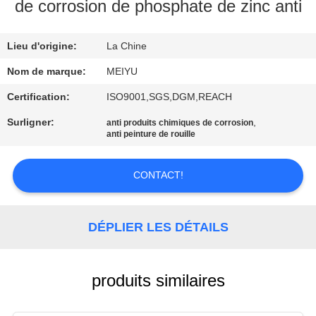
NOUS
de corrosion de phosphate de zinc anti
Lieu d'origine:
La Chine
VISITE
DE
Nom de marque:
MEIYU
L'USINE
Certification:
ISO9001,SGS,DGM,REACH
Surligner:
,
anti produits chimiques de corrosion
anti peinture de rouille
CONTRÔLE
DE
CONTACT!
LA
QUALITÉ
DÉPLIER LES DÉTAILS
NOUS
CONTACTER
produits similaires