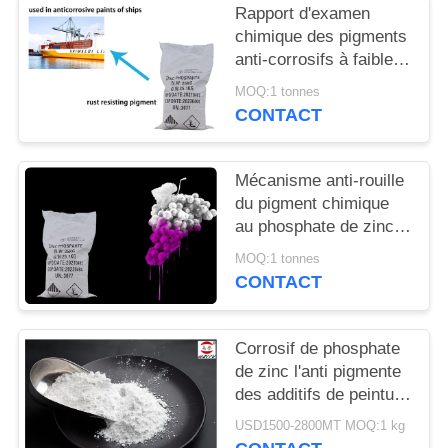
DEMANDEZ
Rapport d'examen
chimique des pigments
UN
anti-corrosifs à faible
DEVIS
teneur en zinc
MOQ:1 tonnes
phosphate de métaux
CONTACT
lourds
PLAN
DU
Mécanisme anti-rouille
SITE
du pigment chimique
au phosphate de zinc
pour prévenir la
MOQ:1 tonnes
PRIVACY
corrosion des métaux
CONTACT
POLICY
Corrosif de phosphate
de zinc l'anti pigmente
des additifs de peinture
et des additifs de
USD1500-2800MT MOQ:1 kg
revêtement