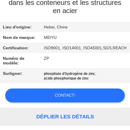
NOUS
dans les conteneurs et les structures
en acier
VISITE
Lieu d'origine:
Hebei, Chine
DE
Nom de marque:
MEIYU
L'USINE
Certification:
ISO9001, ISO14001, ISO45001,SGS,REACH
CONTRÔLE
Numéro de
ZP
modèle:
DE
Surligner:
,
phosphate d'hydrogène de zinc
LA
acide phosphorique de zinc
QUALITÉ
CONTACT!
NOUS
CONTACTER
DÉPLIER LES DÉTAILS