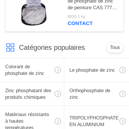
de phosphate de zinc
de peinture CAS 7779-
90-0 pour le bateau et
MOQ:1 kg
les structures
CONTACT
métalliques se
protègent
Catégories populaires
Tous
Colorant de
Le phosphate de zinc
phosphate de zinc
Zinc phosphatant des
Orthophosphate de
produits chimiques
zinc
Matériaux résistants
TRIPOLYPHOSPHATE
à hautes
EN ALUMINIUM
températures