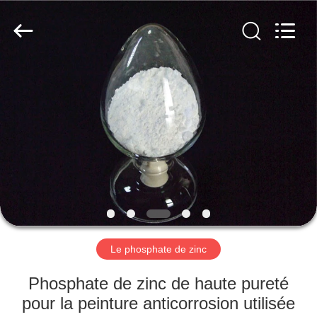
xinsheng
chemical
co.,ltd.
All
Rights
Reserved.
Developed
by
À
ECER
LA
MAISON
PRODUITS
VIDÉOS
À
Le phosphate de zinc
PROPOS
Phosphate de zinc de haute pureté
DE
pour la peinture anticorrosion utilisée