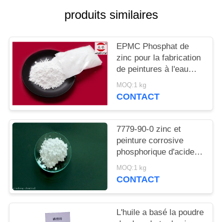
DEMANDEZ
produits similaires
UN
DEVIS
EPMC Phosphat de
zinc pour la fabrication
PLAN
de peintures à l'eau
avec des peintures
DU
MOQ:1 kg
antirouille basses en
CONTACT
SITE
métaux lourds
7779-90-0 zinc et
PRIVACY
peinture corrosive
POLICY
phosphorique d'acide
d'Acidzinc et
MOQ:1 kg
phosphorique anti pour
CONTACT
l'acier
L'huile a basé la poudre