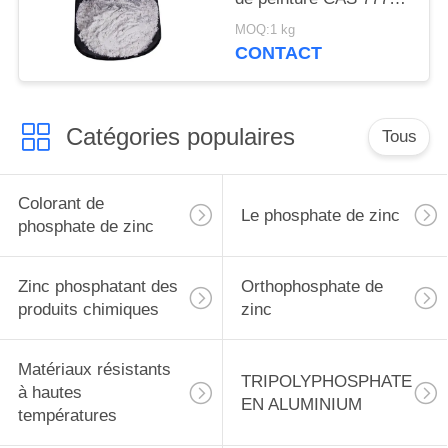
90-0 pour le bateau et
MOQ:1 kg
les structures
CONTACT
métalliques se
protègent
Catégories populaires
Tous
Colorant de
Le phosphate de zinc
phosphate de zinc
Zinc phosphatant des
Orthophosphate de
produits chimiques
zinc
Matériaux résistants
TRIPOLYPHOSPHATE
à hautes
EN ALUMINIUM
températures