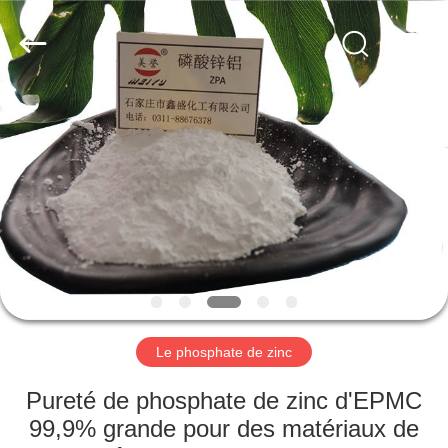
city
xinsheng
chemical
co.,ltd.
All
Rights
Reserved.
Developed
À
by
ECER
LA
MAISON
PRODUITS
VIDÉOS
À
Le phosphate de zinc
PROPOS
Pureté de phosphate de zinc d'EPMC
DE
99,9% grande pour des matériaux de