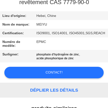
NOUS
revêtement CAS 7779-90-0
Lieu d'origine:
Hebei, Chine
VISITE
DE
Nom de marque:
MEIYU
L'USINE
Certification:
ISO9001, ISO14001, ISO45001,SGS,REACH
Numéro de
EPMC
modèle:
CONTRÔLE
Surligner:
,
phosphate d'hydrogène de zinc
DE
acide phosphorique de zinc
LA
QUALITÉ
CONTACT!
NOUS
DÉPLIER LES DÉTAILS
CONTACTER