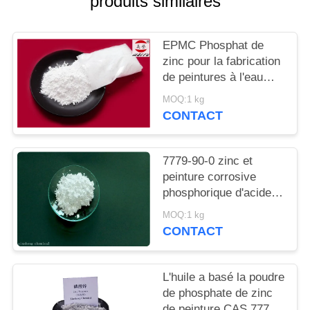
produits similaires
DEMANDEZ
UN
EPMC Phosphat de
DEVIS
zinc pour la fabrication
de peintures à l'eau
avec des peintures
PLAN
MOQ:1 kg
antirouille basses en
CONTACT
DU
métaux lourds
SITE
7779-90-0 zinc et
peinture corrosive
PRIVACY
phosphorique d'acide
POLICY
d'Acidzinc et
MOQ:1 kg
phosphorique anti pour
CONTACT
l'acier
L'huile a basé la poudre
de phosphate de zinc
de peinture CAS 7779-