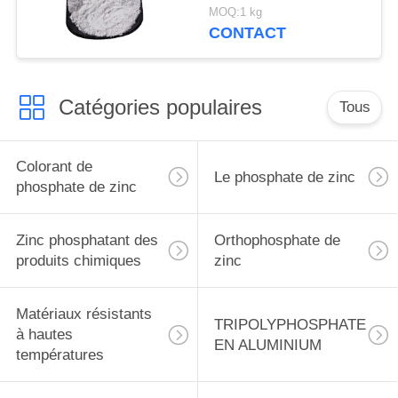
90-0 pour le bateau et
MOQ:1 kg
les structures
CONTACT
métalliques se
protègent
Catégories populaires
Tous
Colorant de
Le phosphate de zinc
phosphate de zinc
Zinc phosphatant des
Orthophosphate de
produits chimiques
zinc
Matériaux résistants
TRIPOLYPHOSPHATE
à hautes
EN ALUMINIUM
températures