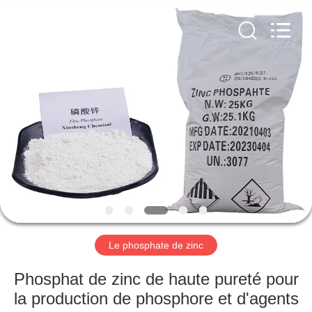
xinsheng
chemical
co.,ltd.
All
Rights
Reserved.
Developed
by
À
ECER
LA
MAISON
PRODUITS
VIDÉOS
À
Le phosphate de zinc
PROPOS
Phosphat de zinc de haute pureté pour
DE
la production de phosphore et d'agents