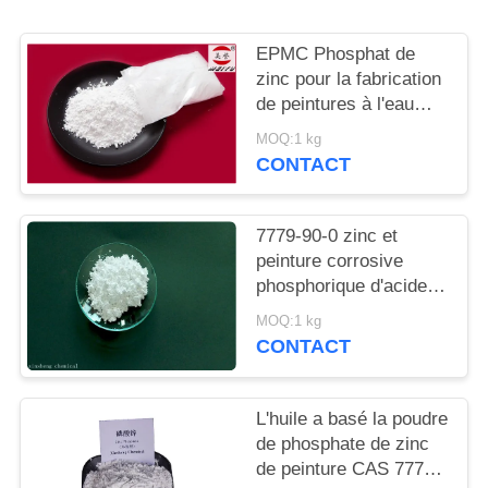
DEMANDEZ
UN
EPMC Phosphat de
DEVIS
zinc pour la fabrication
de peintures à l'eau
avec des peintures
MOQ:1 kg
PLAN
antirouille basses en
CONTACT
métaux lourds
DU
SITE
7779-90-0 zinc et
peinture corrosive
phosphorique d'acide
PRIVACY
d'Acidzinc et
POLICY
MOQ:1 kg
phosphorique anti pour
CONTACT
l'acier
L'huile a basé la poudre
de phosphate de zinc
de peinture CAS 7779-