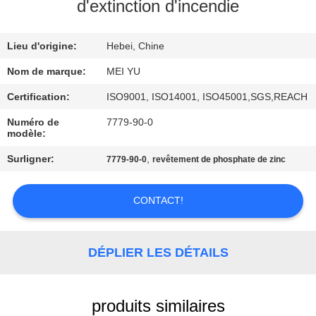
NOUS
d'extinction d'incendie
Lieu d'origine:
Hebei, Chine
VISITE
DE
Nom de marque:
MEI YU
L'USINE
Certification:
ISO9001, ISO14001, ISO45001,SGS,REACH
Numéro de
7779-90-0
modèle:
CONTRÔLE
Surligner:
,
7779-90-0
revêtement de phosphate de zinc
DE
LA
CONTACT!
QUALITÉ
DÉPLIER LES DÉTAILS
NOUS
CONTACTER
produits similaires