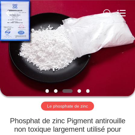
xinsheng
chemical
co.,ltd.
All
Rights
Reserved.
Developed
by
À
ECER
LA
MAISON
PRODUITS
VIDÉOS
À
Le phosphate de zinc
PROPOS
Phosphat de zinc Pigment antirouille
DE
non toxique largement utilisé pour