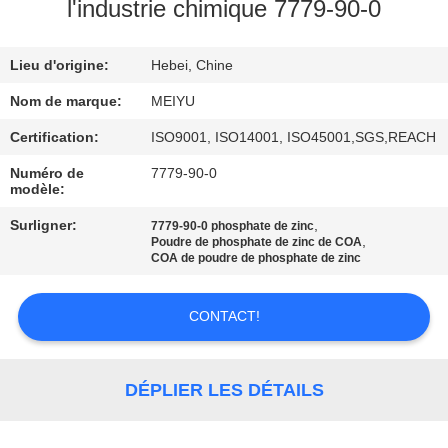
NOUS
l'industrie chimique 7779-90-0
Lieu d'origine:
Hebei, Chine
VISITE
DE
Nom de marque:
MEIYU
L'USINE
Certification:
ISO9001, ISO14001, ISO45001,SGS,REACH
Numéro de
7779-90-0
modèle:
CONTRÔLE
Surligner:
,
7779-90-0 phosphate de zinc
DE
,
Poudre de phosphate de zinc de COA
COA de poudre de phosphate de zinc
LA
QUALITÉ
CONTACT!
NOUS
DÉPLIER LES DÉTAILS
CONTACTER