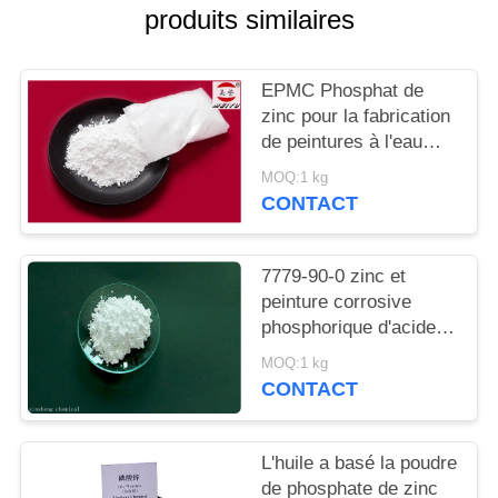
DEMANDEZ
produits similaires
UN
DEVIS
EPMC Phosphat de
zinc pour la fabrication
de peintures à l'eau
PLAN
avec des peintures
MOQ:1 kg
DU
antirouille basses en
CONTACT
métaux lourds
SITE
7779-90-0 zinc et
PRIVACY
peinture corrosive
phosphorique d'acide
POLICY
d'Acidzinc et
MOQ:1 kg
phosphorique anti pour
CONTACT
l'acier
L'huile a basé la poudre
de phosphate de zinc