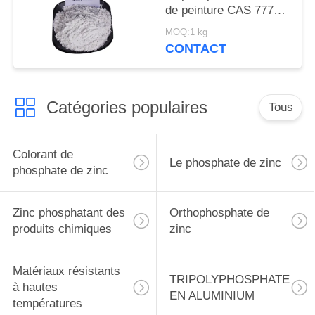
de peinture CAS 7779-
90-0 pour le bateau et
MOQ:1 kg
les structures
CONTACT
métalliques se
protègent
Catégories populaires
Tous
Colorant de
Le phosphate de zinc
phosphate de zinc
Zinc phosphatant des
Orthophosphate de
produits chimiques
zinc
Matériaux résistants
TRIPOLYPHOSPHATE
à hautes
EN ALUMINIUM
températures