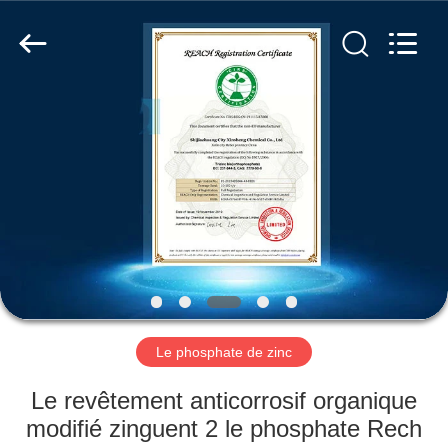
xinsheng
chemical
co.,ltd.
All
Rights
Reserved.
Developed
by
À
ECER
LA
MAISON
PRODUITS
VIDÉOS
À
Le phosphate de zinc
PROPOS
Le revêtement anticorrosif organique
DE
modifié zinguent 2 le phosphate Rech