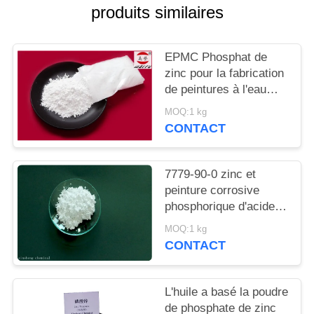
DEMANDEZ
produits similaires
UN
DEVIS
EPMC Phosphat de
zinc pour la fabrication
de peintures à l'eau
PLAN
avec des peintures
MOQ:1 kg
DU
antirouille basses en
CONTACT
métaux lourds
SITE
7779-90-0 zinc et
PRIVACY
peinture corrosive
phosphorique d'acide
POLICY
d'Acidzinc et
MOQ:1 kg
phosphorique anti pour
CONTACT
l'acier
L'huile a basé la poudre
de phosphate de zinc