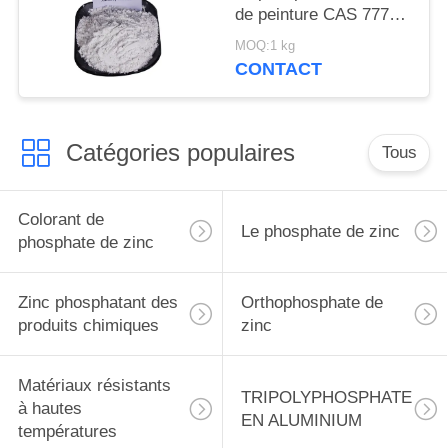
de peinture CAS 7779-
90-0 pour le bateau et
MOQ:1 kg
les structures
CONTACT
métalliques se
protègent
Catégories populaires
Tous
Colorant de
Le phosphate de zinc
phosphate de zinc
Zinc phosphatant des
Orthophosphate de
produits chimiques
zinc
Matériaux résistants
TRIPOLYPHOSPHATE
à hautes
EN ALUMINIUM
températures