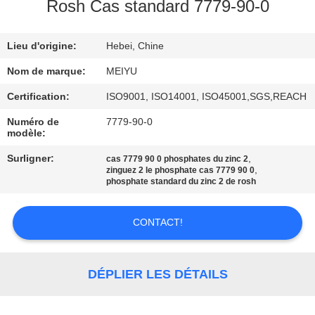
NOUS
Rosh Cas standard 7779-90-0
Lieu d'origine:
Hebei, Chine
VISITE
DE
Nom de marque:
MEIYU
L'USINE
Certification:
ISO9001, ISO14001, ISO45001,SGS,REACH
Numéro de
7779-90-0
modèle:
CONTRÔLE
Surligner:
,
cas 7779 90 0 phosphates du zinc 2
DE
,
zinguez 2 le phosphate cas 7779 90 0
phosphate standard du zinc 2 de rosh
LA
QUALITÉ
CONTACT!
NOUS
DÉPLIER LES DÉTAILS
CONTACTER