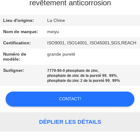
NOUS
revêtement anticorrosion
Lieu d'origine:
La Chine
VISITE
DE
Nom de marque:
meiyu
L'USINE
Certification:
ISO9001, ISO14001, ISO45001,SGS,REACH
Numéro de
grande pureté
modèle:
CONTRÔLE
Surligner:
,
7779-90-0 phosphate de zinc
DE
,
,
phosphate de zinc de la pureté 99
99%
,
phosphate du zinc 2 de la pureté 99
99%
LA
QUALITÉ
CONTACT!
NOUS
DÉPLIER LES DÉTAILS
CONTACTER