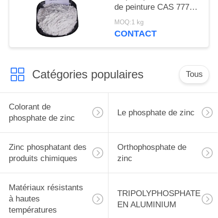
de peinture CAS 7779-
90-0 pour le bateau et
MOQ:1 kg
les structures
CONTACT
métalliques se
protègent
Catégories populaires
Tous
Colorant de
Le phosphate de zinc
phosphate de zinc
Zinc phosphatant des
Orthophosphate de
produits chimiques
zinc
Matériaux résistants
TRIPOLYPHOSPHATE
à hautes
EN ALUMINIUM
températures