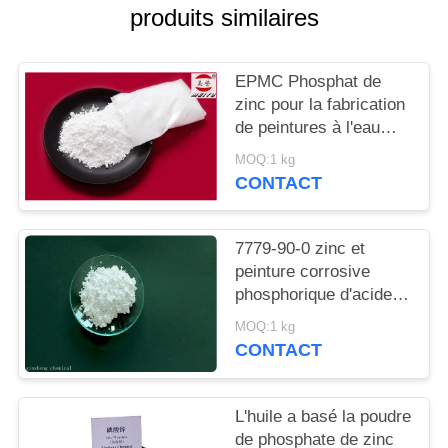
DEMANDEZ
produits similaires
UN
DEVIS
EPMC Phosphat de
zinc pour la fabrication
de peintures à l'eau
PLAN
avec des peintures
MOQ:1 kg
DU
antirouille basses en
CONTACT
métaux lourds
SITE
7779-90-0 zinc et
PRIVACY
peinture corrosive
phosphorique d'acide
POLICY
d'Acidzinc et
MOQ:1 kg
phosphorique anti pour
CONTACT
l'acier
L'huile a basé la poudre
de phosphate de zinc