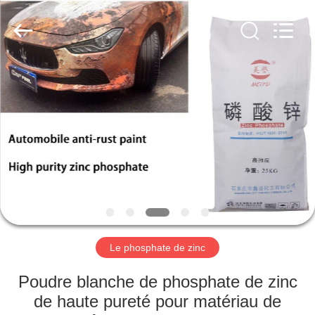
city
xinsheng
chemical
co.,ltd.
All
Rights
Reserved.
Developed
À
by
ECER
LA
MAISON
PRODUITS
VIDÉOS
À
Le phosphate de zinc
PROPOS
Poudre blanche de phosphate de zinc
DE
de haute pureté pour matériau de