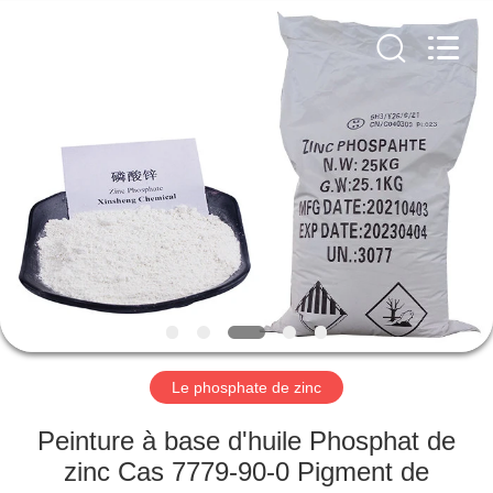
xinsheng
chemical
co.,ltd.
All
Rights
Reserved.
Developed
by
À
ECER
LA
MAISON
PRODUITS
VIDÉOS
À
Le phosphate de zinc
PROPOS
Peinture à base d'huile Phosphat de
DE
zinc Cas 7779-90-0 Pigment de