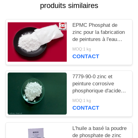
DEMANDEZ
produits similaires
UN
DEVIS
EPMC Phosphat de
zinc pour la fabrication
de peintures à l'eau
PLAN
avec des peintures
MOQ:1 kg
DU
antirouille basses en
CONTACT
métaux lourds
SITE
7779-90-0 zinc et
PRIVACY
peinture corrosive
phosphorique d'acide
POLICY
d'Acidzinc et
MOQ:1 kg
phosphorique anti pour
CONTACT
l'acier
L'huile a basé la poudre
de phosphate de zinc