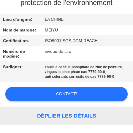
NOUS
protection de l'environnement
Lieu d'origine:
LA CHINE
VISITE
DE
Nom de marque:
MEIYU
L'USINE
Certification:
ISO9001,SGS,DGM,REACH
Numéro de
niveau de la o
modèle:
CONTRÔLE
Surligner:
,
l'huile a basé le phosphate de zinc de peinture
DE
,
zinguez le phosphate cas 7779-90-0
anti colorants corrosifs de cas 7779-90-0
LA
QUALITÉ
CONTACT!
NOUS
DÉPLIER LES DÉTAILS
CONTACTER