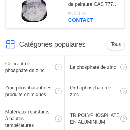
de peinture CAS 7779-
90-0 pour le bateau et
MOQ:1 kg
les structures
CONTACT
métalliques se
protègent
Catégories populaires
Tous
Colorant de
Le phosphate de zinc
phosphate de zinc
Zinc phosphatant des
Orthophosphate de
produits chimiques
zinc
Matériaux résistants
TRIPOLYPHOSPHATE
à hautes
EN ALUMINIUM
températures