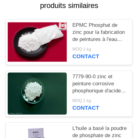
DEMANDEZ
produits similaires
UN
DEVIS
EPMC Phosphat de
zinc pour la fabrication
de peintures à l'eau
PLAN
avec des peintures
MOQ:1 kg
DU
antirouille basses en
CONTACT
métaux lourds
SITE
7779-90-0 zinc et
PRIVACY
peinture corrosive
phosphorique d'acide
POLICY
d'Acidzinc et
MOQ:1 kg
phosphorique anti pour
CONTACT
l'acier
L'huile a basé la poudre
de phosphate de zinc