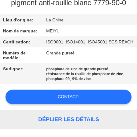
NOUS
pigment anti-rouille blanc 7779-90-0
Lieu d'origine:
La Chine
VISITE
DE
Nom de marque:
MEIYU
L'USINE
Certification:
ISO9001, ISO14001, ISO45001,SGS,REACH
Numéro de
Grande pureté
modèle:
CONTRÔLE
Surligner:
,
phosphate de zinc de grande pureté
DE
,
résistance de la rouille de phosphate de zinc
,
phosphate 99
9% de zinc
LA
QUALITÉ
CONTACT!
NOUS
DÉPLIER LES DÉTAILS
CONTACTER