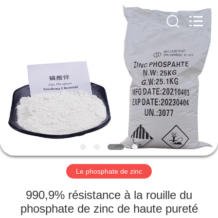
city
xinsheng
chemical
co.,ltd.
All
Rights
Reserved.
Developed
À
by
ECER
LA
MAISON
PRODUITS
VIDÉOS
À
Le phosphate de zinc
PROPOS
990,9% résistance à la rouille du
DE
phosphate de zinc de haute pureté