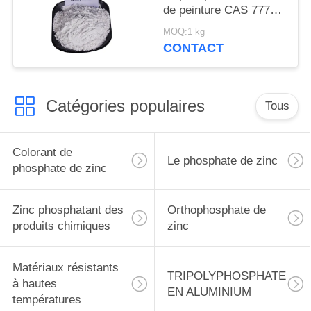
de peinture CAS 7779-
90-0 pour le bateau et
MOQ:1 kg
les structures
CONTACT
métalliques se
protègent
Catégories populaires
Tous
Colorant de
Le phosphate de zinc
phosphate de zinc
Zinc phosphatant des
Orthophosphate de
produits chimiques
zinc
Matériaux résistants
TRIPOLYPHOSPHATE
à hautes
EN ALUMINIUM
températures