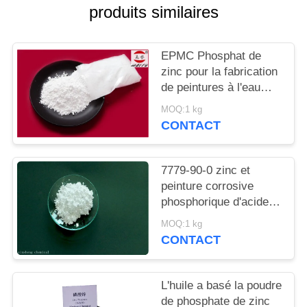
DEMANDEZ
produits similaires
UN
DEVIS
EPMC Phosphat de
zinc pour la fabrication
de peintures à l'eau
PLAN
avec des peintures
MOQ:1 kg
DU
antirouille basses en
CONTACT
métaux lourds
SITE
7779-90-0 zinc et
PRIVACY
peinture corrosive
phosphorique d'acide
POLICY
d'Acidzinc et
MOQ:1 kg
phosphorique anti pour
CONTACT
l'acier
L'huile a basé la poudre
de phosphate de zinc