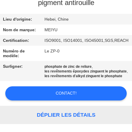
NOUS
pigment antirouille
Lieu d'origine:
Hebei, Chine
VISITE
DE
Nom de marque:
MEIYU
L'USINE
Certification:
ISO9001, ISO14001, ISO45001,SGS,REACH
Numéro de
Le ZP-0
modèle:
CONTRÔLE
Surligner:
,
phosphate de zinc de reliure
DE
,
les revêtements époxydes zinguent le phosphate
les revêtements d'alkyd zinguent le phosphate
LA
QUALITÉ
CONTACT!
NOUS
DÉPLIER LES DÉTAILS
CONTACTER