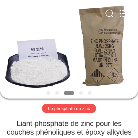
city
xinsheng
chemical
co.,ltd.
All
Rights
Reserved.
Developed
À
by
ECER
LA
MAISON
PRODUITS
VIDÉOS
À
Le phosphate de zinc
PROPOS
Liant phosphate de zinc pour les
DE
couches phénoliques et époxy alkydes