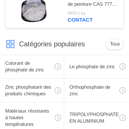
de peinture CAS 7779-
90-0 pour le bateau et
MOQ:1 kg
les structures
CONTACT
métalliques se
protègent
Catégories populaires
Tous
Colorant de
Le phosphate de zinc
phosphate de zinc
Zinc phosphatant des
Orthophosphate de
produits chimiques
zinc
Matériaux résistants
TRIPOLYPHOSPHATE
à hautes
EN ALUMINIUM
températures